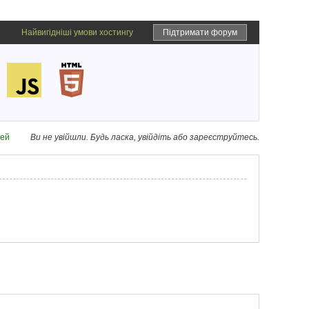
Найвигідніші умови хостингу
Підтримати форум
дей
Ви не увійшли.
Будь ласка, увійдіть або зареєструйтесь.