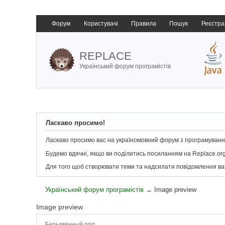
Форум
Користувачі
Правила
Пошук
Реєстра
REPLACE
Український форум програмістів
Ласкаво просимо!
Ласкаво просимо вас на україномовний форум з програмування
Будемо вдячні, якщо ви поділитись посиланням на Replace.org
Для того щоб створювати теми та надсилати повідомлення в
Український форум програмістів
→
Image preview
Image preview
Безымянный.png