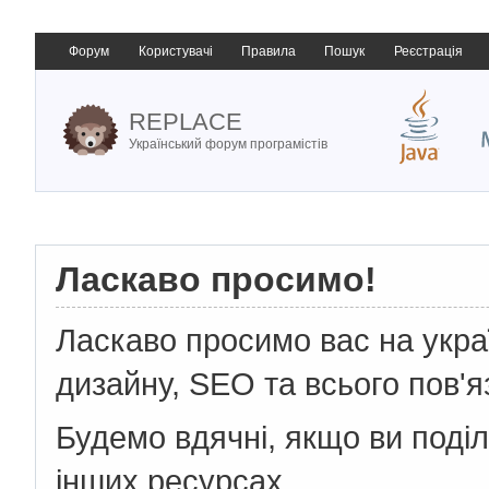
Форум
Користувачі
Правила
Пошук
Реєстрація
REPLACE
Український форум програмістів
Ласкаво просимо!
Ласкаво просимо вас на укр
дизайну, SEO та всього пов'я
Будемо вдячні, якщо ви поді
інших ресурсах.