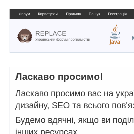
Форум
Користувачі
Правила
Пошук
Реєстрація
REPLACE
Український форум програмістів
Ласкаво просимо!
Ласкаво просимо вас на укр
дизайну, SEO та всього пов'я
Будемо вдячні, якщо ви поді
інших ресурсах.