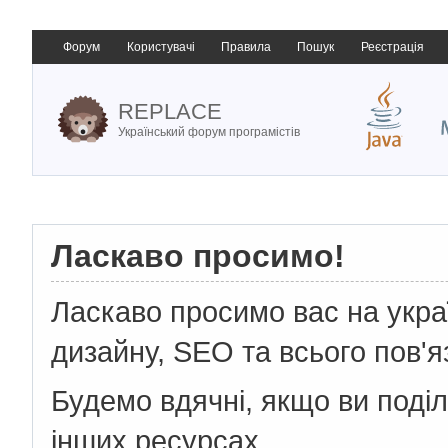
Форум
Користувачі
Правила
Пошук
Реєстрація
REPLACE
Український форум програмістів
Ласкаво просимо!
Ласкаво просимо вас на укр
дизайну, SEO та всього пов'я
Будемо вдячні, якщо ви поді
інших ресурсах.