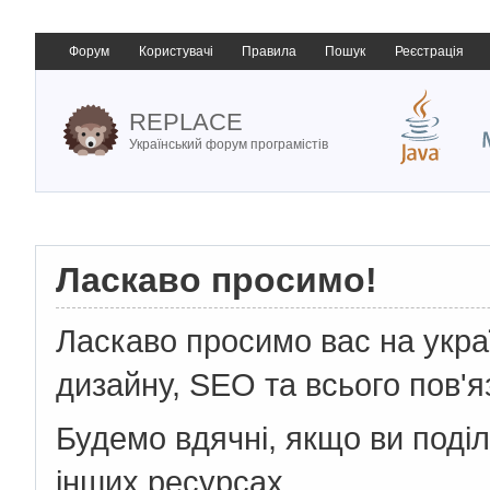
Форум
Користувачі
Правила
Пошук
Реєстрація
REPLACE
Український форум програмістів
Ласкаво просимо!
Ласкаво просимо вас на укр
дизайну, SEO та всього пов'я
Будемо вдячні, якщо ви поді
інших ресурсах.