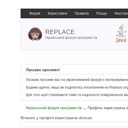
Форум
Користувачі
Правила
Пошук
Реєстра
REPLACE
Український форум програмістів
Ласкаво просимо!
Ласкаво просимо вас на україномовний форум з програмування
Будемо вдячні, якщо ви поділитись посиланням на Replace.org
Для того щоб створювати теми та надсилати повідомлення в
Український форум програмістів
→
Профіль користувача 
Вітаємо у профілі користувача duncan