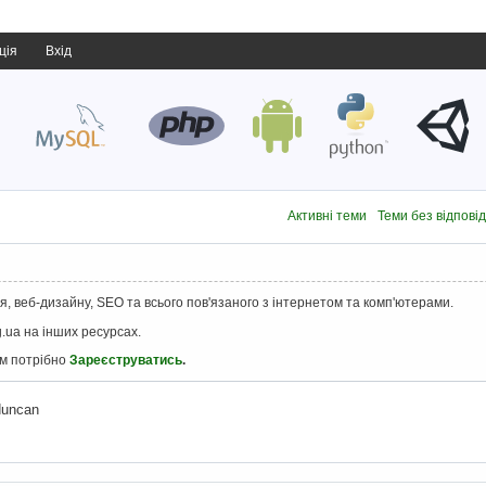
ція
Вхід
Активні теми
Теми без відпові
, веб-дизайну, SEO та всього пов'язаного з інтернетом та комп'ютерами.
.ua на інших ресурсах.
ам потрібно
Зареєструватись
.
duncan