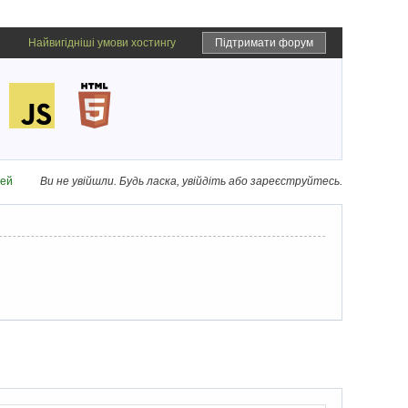
Найвигідніші умови хостингу
Підтримати форум
дей
Ви не увійшли.
Будь ласка, увійдіть або зареєструйтесь.