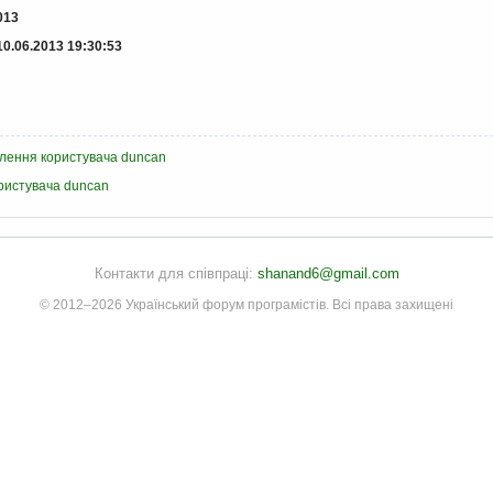
013
10.06.2013 19:30:53
млення користувача duncan
ористувача duncan
Контакти для співпраці:
shanand6@gmail.com
© 2012–2026 Український форум програмістів. Всі права захищені