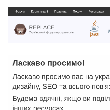
Форум
Користувачі
Правила
Пошук
Реєстрація
REPLACE
Український форум програмістів
Ласкаво просимо!
Ласкаво просимо вас на укр
дизайну, SEO та всього пов'я
Будемо вдячні, якщо ви поді
інших ресурсах.