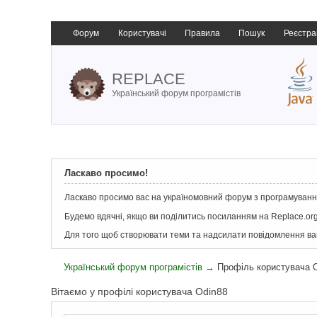
Форум
Користувачі
Правила
Пошук
Реєстра
REPLACE
Український форум програмістів
Ласкаво просимо!
Ласкаво просимо вас на україномовний форум з програмування
Будемо вдячні, якщо ви поділитись посиланням на Replace.org
Для того щоб створювати теми та надсилати повідомлення в
Український форум програмістів
→
Профіль користувача 
Вітаємо у профілі користувача Odin88