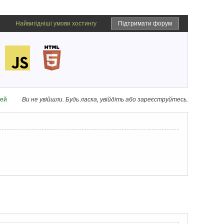
Найвигідніші умови хостингу
Підтримати форум
дей
Ви не увійшли.
Будь ласка, увійдіть або зареєструйтесь.