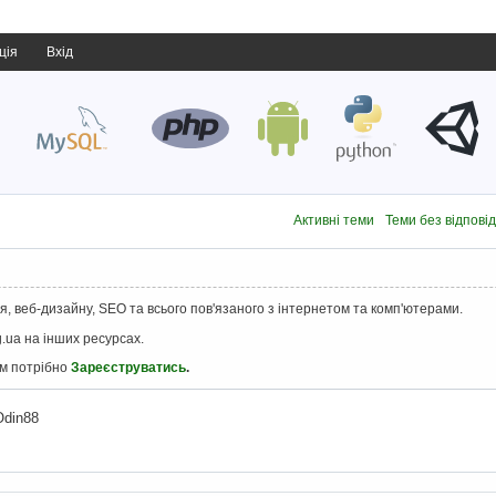
ція
Вхід
Активні теми
Теми без відпові
, веб-дизайну, SEO та всього пов'язаного з інтернетом та комп'ютерами.
.ua на інших ресурсах.
ам потрібно
Зареєструватись
.
Odin88