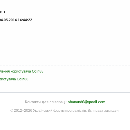
013
04.05.2014 14:44:22
млення користувача Odin88
ристувача Odin88
Контакти для співпраці:
shanand6@gmail.com
© 2012–2026 Український форум програмістів. Всі права захищені