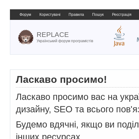
Форум
Користувачі
Правила
Пошук
Реєстрація
REPLACE
Український форум програмістів
Ласкаво просимо!
Ласкаво просимо вас на укр
дизайну, SEO та всього пов'я
Будемо вдячні, якщо ви поді
інших ресурсах.