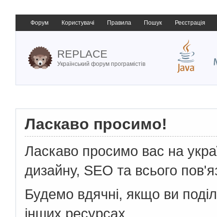
Форум
Користувачі
Правила
Пошук
Реєстрація
REPLACE
Український форум програмістів
Ласкаво просимо!
Ласкаво просимо вас на укр
дизайну, SEO та всього пов'я
Будемо вдячні, якщо ви поді
інших ресурсах.