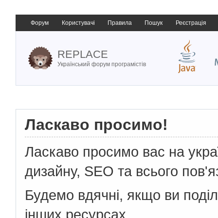
Форум
Користувачі
Правила
Пошук
Реєстрація
REPLACE
Український форум програмістів
Ласкаво просимо!
Ласкаво просимо вас на укр
дизайну, SEO та всього пов'я
Будемо вдячні, якщо ви поді
інших ресурсах.