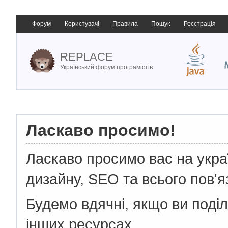
Форум
Користувачі
Правила
Пошук
Реєстрація
REPLACE
Український форум програмістів
Ласкаво просимо!
Ласкаво просимо вас на укр
дизайну, SEO та всього пов'я
Будемо вдячні, якщо ви поді
інших ресурсах.