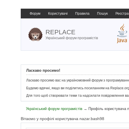
Форум
Користувачі
Правила
Пошук
Реєстра
REPLACE
Український форум програмістів
Ласкаво просимо!
Ласкаво просимо вас на україномовний форум з програмування
Будемо вдячні, якщо ви поділитись посиланням на Replace.org
Для того щоб створювати теми та надсилати повідомлення в
Український форум програмістів
→
Профіль користувача n
Вітаємо у профілі користувача nazar.bash98