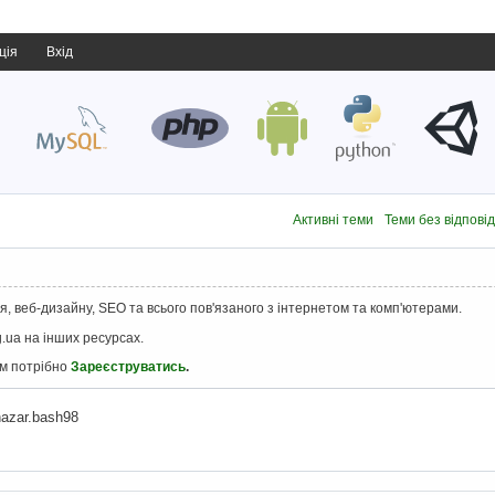
ція
Вхід
Активні теми
Теми без відпові
, веб-дизайну, SEO та всього пов'язаного з інтернетом та комп'ютерами.
.ua на інших ресурсах.
ам потрібно
Зареєструватись
.
azar.bash98