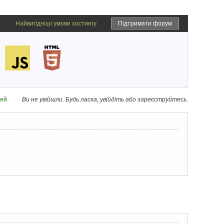
Найвигідніші умови хостингу
Підтримати форум
дей
Ви не увійшли.
Будь ласка, увійдіть або зареєструйтесь.