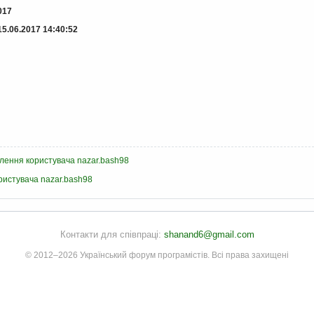
017
15.06.2017 14:40:52
млення користувача nazar.bash98
ристувача nazar.bash98
Контакти для співпраці:
shanand6@gmail.com
© 2012–2026 Український форум програмістів. Всі права захищені