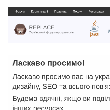
Форум
Користувачі
Правила
Пошук
Реєстрація
REPLACE
Український форум програмістів
Ласкаво просимо!
Ласкаво просимо вас на укр
дизайну, SEO та всього пов'я
Будемо вдячні, якщо ви поді
інших ресурсах.