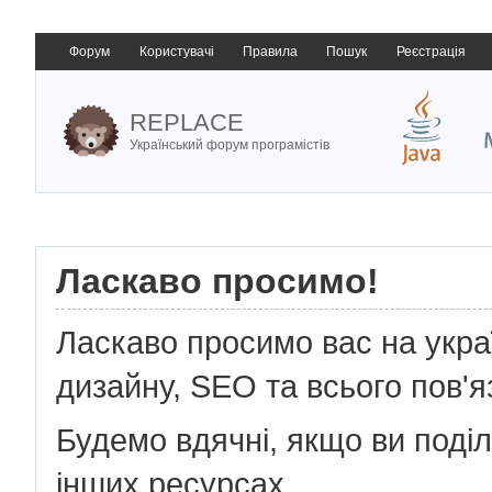
Форум
Користувачі
Правила
Пошук
Реєстрація
REPLACE
Український форум програмістів
Ласкаво просимо!
Ласкаво просимо вас на укр
дизайну, SEO та всього пов'я
Будемо вдячні, якщо ви поді
інших ресурсах.