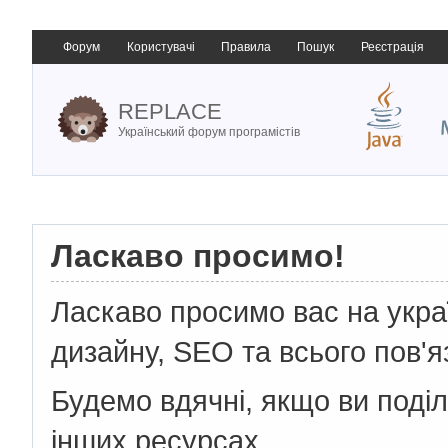
Форум
Користувачі
Правила
Пошук
Реєстрація
REPLACE
Український форум програмістів
Ласкаво просимо!
Ласкаво просимо вас на укр
дизайну, SEO та всього пов'я
Будемо вдячні, якщо ви поді
інших ресурсах.