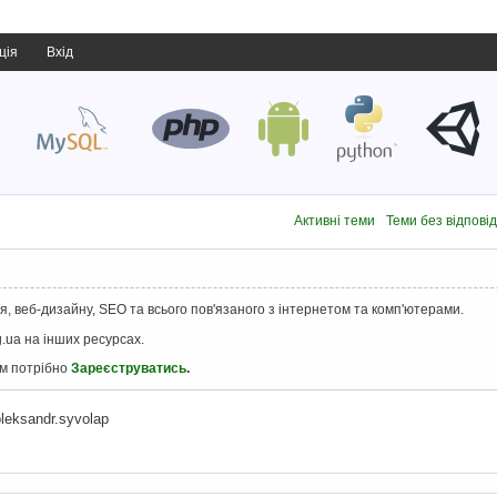
ція
Вхід
Активні теми
Теми без відпові
, веб-дизайну, SEO та всього пов'язаного з інтернетом та комп'ютерами.
.ua на інших ресурсах.
ам потрібно
Зареєструватись
.
leksandr.syvolap