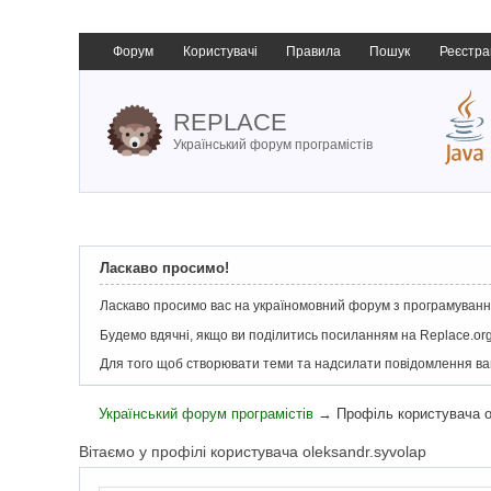
Форум
Користувачі
Правила
Пошук
Реєстра
REPLACE
Український форум програмістів
Ласкаво просимо!
Ласкаво просимо вас на україномовний форум з програмування
Будемо вдячні, якщо ви поділитись посиланням на Replace.org
Для того щоб створювати теми та надсилати повідомлення в
Український форум програмістів
→
Профіль користувача o
Вітаємо у профілі користувача oleksandr.syvolap