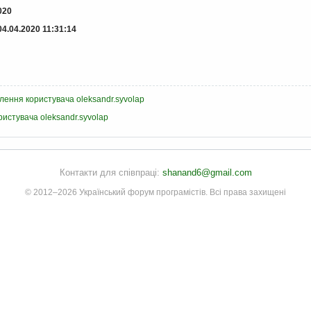
020
04.04.2020 11:31:14
лення користувача oleksandr.syvolap
ристувача oleksandr.syvolap
Контакти для співпраці:
shanand6@gmail.com
© 2012–2026 Український форум програмістів. Всі права захищені