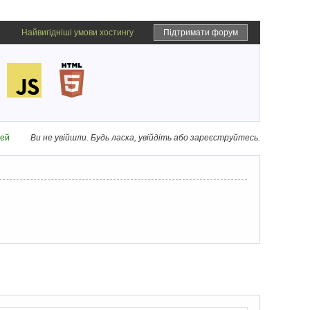
Найвигідніші умови хостингу
Підтримати форум
дей
Ви не увійшли.
Будь ласка, увійдіть або зареєструйтесь.