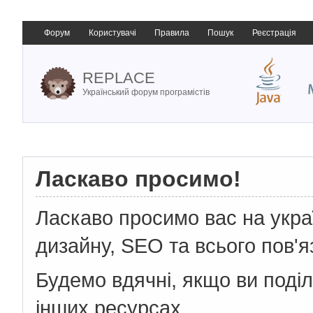
Форум
Користувачі
Правила
Пошук
Реєстрація
REPLACE
Український форум програмістів
Ласкаво просимо!
Ласкаво просимо вас на укр
дизайну, SEO та всього пов'я
Будемо вдячні, якщо ви поді
інших ресурсах.