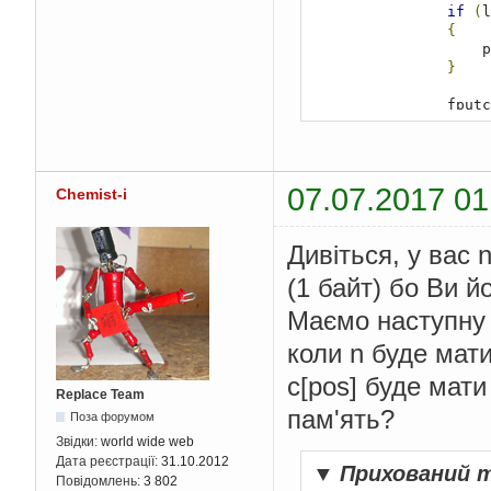
if
(
l
{
      
}
                fputc
                pos
++
}
07.07.2017 01
Chemist-i
        fclose
(
from_f
        fclose
(
to_fil
Дивіться, у вас n
return
0
;
}
(1 байт) бо Ви й
int
 main
(
int
*
argc
,
c
Маємо наступну 
char
*
key 
=
"laza
коли n буде мат
int
 ok 
=
 code
(
"/h
с[pos] буде мати
Replace Team
    printf
(
"%s\n"
,
 ok
пам'ять?
Поза форумом
return
0
;
Звідки:
world wide web
}
Дата реєстрації:
31.10.2012
▼
Прихований 
Повідомлень:
3 802