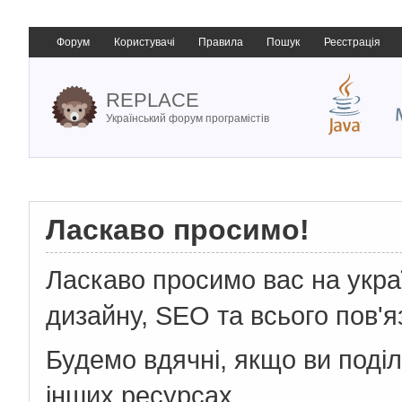
Форум
Користувачі
Правила
Пошук
Реєстрація
REPLACE
Український форум програмістів
Ласкаво просимо!
Ласкаво просимо вас на укр
дизайну, SEO та всього пов'я
Будемо вдячні, якщо ви поді
інших ресурсах.