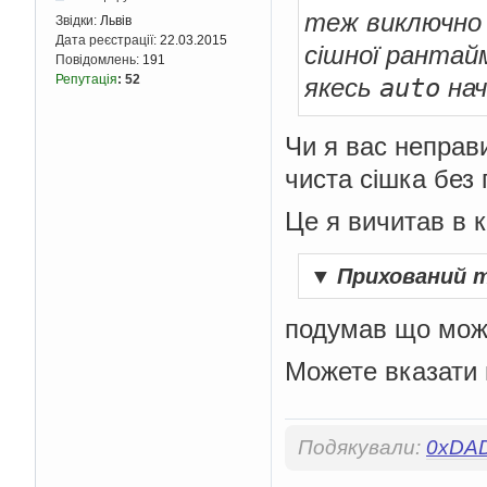
теж виключно 
Звідки:
Львів
Дата реєстрації:
22.03.2015
сішної рантай
Повідомлень:
191
auto
Репутація
:
52
якесь
нач
Чи я вас неправ
чиста сішка без 
Це я вичитав в 
▼
Прихований 
подумав що можн
Можете вказати 
Подякували:
0xDA