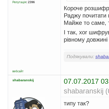
Репутація
:
2396
Короче розшифр
Раджу почитати
Майже то саме, 
І так, xor шифру
рівному довжині
Подякували:
shabar
вебсайт
07.07.2017 03
shabaranskij
shabaranskij 
типу так?