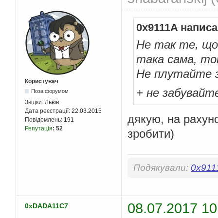
0x9111A написа
Не так те, що 
така сама, то
Не плутайте з 
Користувач
+ не забувайт
Поза форумом
Звідки:
Львів
Дата реєстрації:
22.03.2015
дякую, на рахуно
Повідомлень:
191
Репутація
:
52
зробити)
Подякували:
0x911
08.07.2017 10
0xDADA11C7