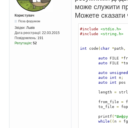
може служити п
Можете сказати 
Користувач
Поза форумом
Звідки:
Львів
#include
<stdio.h>
Дата реєстрації:
22.03.2015
#include
<string.h>
Повідомлень:
191
Репутація
:
52
int
 code
(
char
*
path
,
auto
 FILE 
*
fr
auto
 FILE 
*
to
auto
unsigned
auto
int
 n
;
auto
int
 pos 
        length 
=
 strl
        from_file 
=
 f
        to_file 
=
 fop
        printf
(
"Шифру
while
((
n 
=
 fg