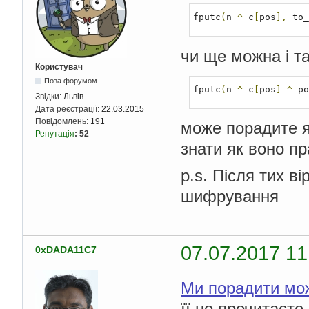
fputc
(
n 
^
 c
[
pos
],
 to_
чи ще можна і т
Користувач
Поза форумом
fputc
(
n 
^
 c
[
pos
]
^
 po
Звідки:
Львів
Дата реєстрації:
22.03.2015
Повідомлень:
191
може порадите я
Репутація
:
52
знати як воно пр
p.s. Після тих в
шифрування
07.07.2017 11
0xDADA11C7
Ми порадити мо
її не прочитаєте.