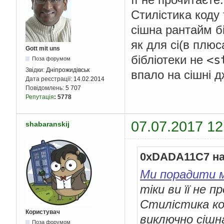
Стилістика коду
сішна рантайм б
як для сі(в плю
Gott mit uns
<s
бібліотеки не
Поза форумом
Звідки:
Дніпрожидівськ
впало на сішні д
Дата реєстрації:
14.02.2014
Повідомлень:
5 707
Репутація
:
5778
07.07.2017 12
shabaranskij
0xDADA11C7 на
Ми порадити 
тіки ви її не 
Стилістика ко
Користувач
виключно сішн
Поза форумом