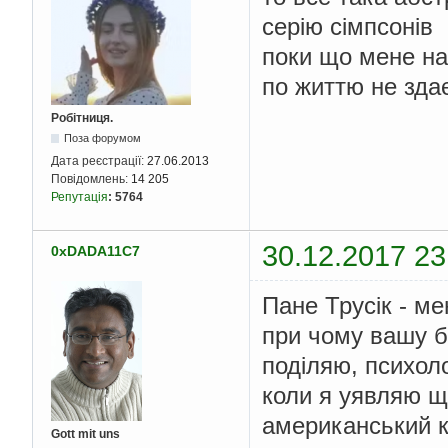
серію сімпсонів
поки що мене на
по життю не здає
Робітниця.
Поза форумом
Дата реєстрації:
27.06.2013
Повідомлень:
14 205
Репутація
:
5764
30.12.2017 23
0xDADA11C7
Пане Трусік - ме
при чому вашу б
поділяю, психоло
коли я уявляю щ
американський к
Gott mit uns