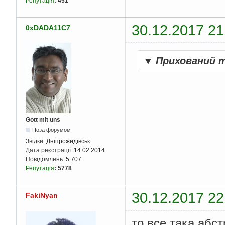
Репутація
:
451
30.12.2017 21
0xDADA11C7
▼
Прихований 
Gott mit uns
Поза форумом
Звідки:
Дніпрожидівськ
Дата реєстрації:
14.02.2014
Повідомлень:
5 707
Репутація
:
5778
30.12.2017 22
FakiNyan
то все така абс