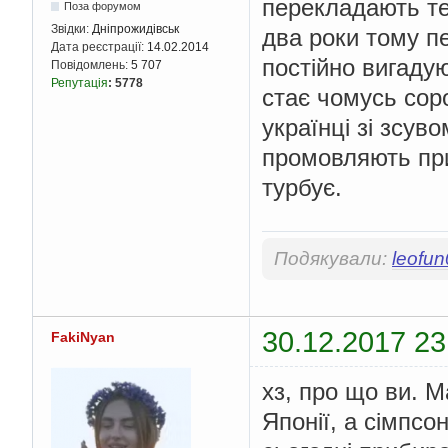
перекладають те 
Поза форумом
Звідки:
Дніпрожидівськ
два роки тому п
Дата реєстрації:
14.02.2014
постійно вигадую
Повідомлень:
5 707
Репутація
:
5778
стає чомусь сор
українці зі зсув
промовляють при
турбує.
Подякували:
leofu
30.12.2017 23
FakiNyan
хз, про що ви. М
Японії, а сімпсо