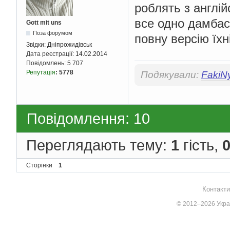
роблять з англій
все одно дамбас
Gott mit uns
Поза форумом
повну версію їх
Звідки:
Дніпрожидівськ
Дата реєстрації:
14.02.2014
Повідомлень:
5 707
Репутація
:
5778
Подякували:
FakiN
Повідомлення: 10
Переглядають тему:
1
гість,
Сторінки
1
Контакти
© 2012–2026 Украї