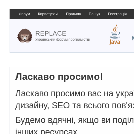
Форум
Користувачі
Правила
Пошук
Реєстрація
REPLACE
Український форум програмістів
Ласкаво просимо!
Ласкаво просимо вас на укр
дизайну, SEO та всього пов'я
Будемо вдячні, якщо ви поді
інших ресурсах.