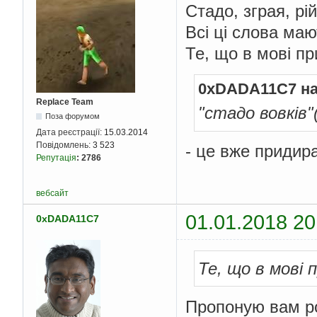
Стадо, зграя, рій,
Всі ці слова маю
Те, що в мові пр
0xDADA11C7 на
Replace Team
"стадо вовків"
Поза форумом
Дата реєстрації:
15.03.2014
Повідомлень:
3 523
- це вже придир
Репутація
:
2786
вебсайт
01.01.2018 20
0xDADA11C7
Те, що в мові 
Пропоную вам ро