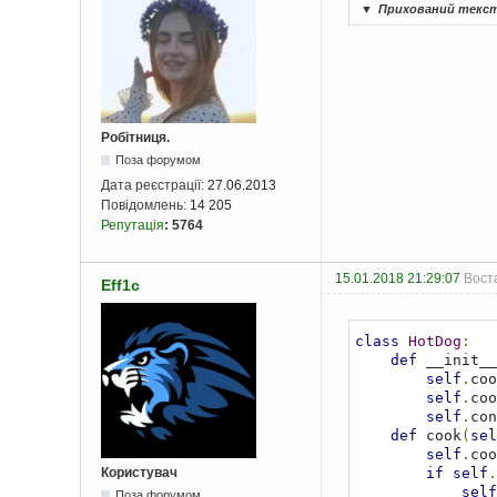
▼
Прихований текс
Робітниця.
Поза форумом
Дата реєстрації:
27.06.2013
Повідомлень:
14 205
Репутація
:
5764
15.01.2018 21:29:07
Воста
Eff1c
class
HotDog
:
def
 __init__
self
.
coo
self
.
coo
self
.
con
def
 cook
(
sel
self
.
coo
if
self
.
Користувач
self
Поза форумом