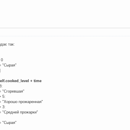
ядає так:
 0
 "Сырая"
]
elf.cooked_level + time
8:
 "Сгоревшая"
> 5:
 "Хорошо прожаренная"
> 3:
 "Средней прожарки"
 "Сырая"