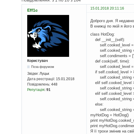
Повідомлення: з 1 по 20 з 164
15.01.2018 20:11:16
Eff1c
Доброго дня. Я недавно
В книжці по якій я його
class HotDog:
def __init__(self):
self.cooked_level =
self.cooked_string =
self.condiments = ["
Користувач
def cook(self, time):
self.cooked_level = se
Поза форумом
if self.cooked_level > 
Звідки:
Луцьк
self.cooked_string =
Дата реєстрації:
15.01.2018
elif self.cooked_level 
Повідомлень:
448
self.cooked_string =
Репутація
:
91
elif self.cooked_level 
self.cooked_string = 
else:
self.cooked_string =
myHotDog = HotDog()
print myHotDog.cooked_s
print myHotDog.condime
Я її трохи змінив на св