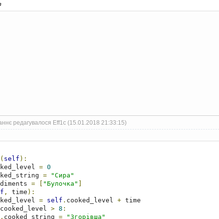
т
ннє редагувалося Eff1c (15.01.2018 21:33:15)
(
self
):
ked_level 
=
0
ked_string 
=
"Сира"
diments 
=
[
"Булочка"
]
f
,
 time
):
ked_level 
=
self
.
cooked_level 
+
 time

cooked_level 
>
8
:
.
cooked_string 
=
"Згорівша"