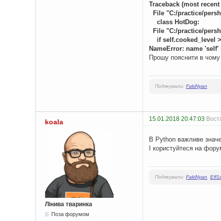
Traceback (most recent c
File "C:/practice/persh
class HotDog:
File "C:/practice/persh
if self.cooked_level >
NameError: name 'self' 
Прошу пояснити в чому 
Подякували:
FakiNyan
15.01.2018 20:47:03
Воста
koala
В Python важливе значе
І користуйтеся на фору
Подякували:
FakiNyan
,
Eff1
Лінива тваринка
Поза форумом