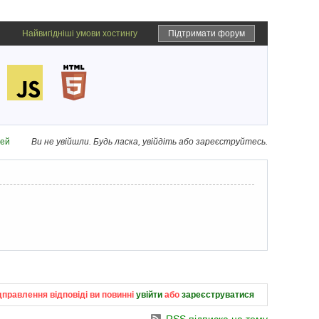
Найвигідніші умови хостингу
Підтримати форум
дей
Ви не увійшли.
Будь ласка, увійдіть або зареєструйтесь.
дправлення відповіді ви повинні
увійти
або
зареєструватися