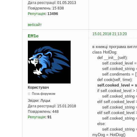
Дата реєстрації:
01.05.2013
Повідомлень:
15 838
Репутація
:
13496
вебсайт
15.01.2018 21:13:20
Eff1c
в книжці програма вигл
class HotDog:
def __init__(self):
self.cooked_level =
self.cooked_string =
self.condiments = [
def cook(self, time):
self.cooked_level = s
Користувач
if self.cooked_level > 
Поза форумом
self.cooked_string =
Звідки:
Луцьк
elif self.cooked_level 
Дата реєстрації:
15.01.2018
self.cooked_string =
Повідомлень:
448
elif self.cooked_level 
Репутація
:
91
self.cooked_string =
else:
self.cooked_string =
myDog = HotDog()