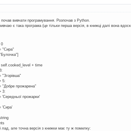
 почав вивчати програмування. Розпочав з Python.
 вивчаю є така програма (це тільки перша версія, в книжці далі вона вдо
 0
 "Сира"
Булочка"]
lf.cooked_level + time
8:
 "Згорівша"
> 5:
 "Добре прожарена"
> 3:
'Середньої прожарки'
 'Сира'
tring
nts
ій лад, але точна версія з книжки має ту ж помилку: