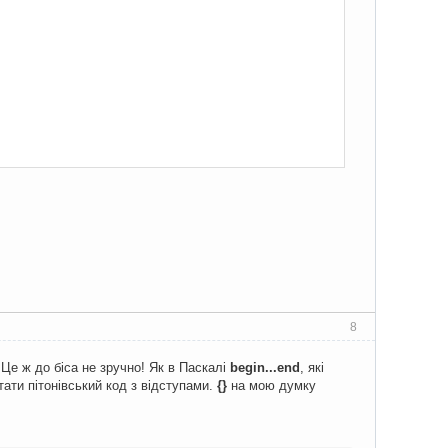
8
Це ж до біса не зручно! Як в Паскалі
begin...end
, які
тати пітонівський код з відступами.
{}
на мою думку