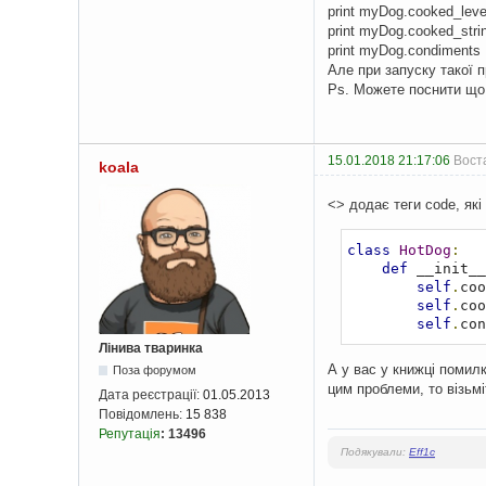
print myDog.cooked_leve
print myDog.cooked_stri
print myDog.condiments
Але при запуску такої п
Ps. Можете поснити що 
15.01.2018 21:17:06
Воста
koala
<> додає теги code, які
class
HotDog
:
def
 __init__
self
.
coo
self
.
coo
self
.
con
Лінива тваринка
А у вас у книжці помилк
Поза форумом
цим проблеми, то візьмі
Дата реєстрації:
01.05.2013
Повідомлень:
15 838
Репутація
:
13496
Подякували:
Eff1c