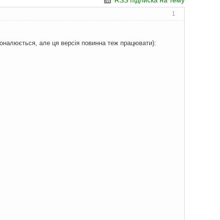
RSS підписка на тему
1
сконалюється, але ця версія повинна теж працювати):