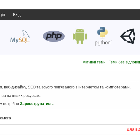
ція
Вхід
Активні теми
Теми без відпові
, веб-дизайну, SEO та всього пов'язаного з інтернетом та комп'ютерами.
.ua на інших ресурсах.
ам потрібно
Зареєструватись
.
помога
Для ві