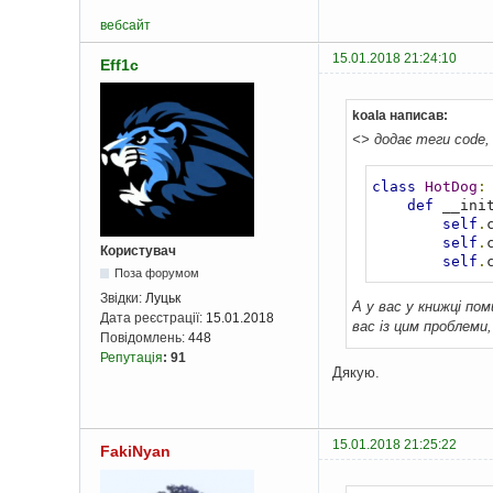
вебсайт
15.01.2018 21:24:10
Eff1c
koala написав:
<> додає теги code,
class
HotDog
:
def
 __ini
self
.
self
.
Користувач
self
.
Поза форумом
Звідки:
Луцьк
А у вас у книжці пом
Дата реєстрації:
15.01.2018
вас із цим проблеми,
Повідомлень:
448
Репутація
:
91
Дякую.
15.01.2018 21:25:22
FakiNyan