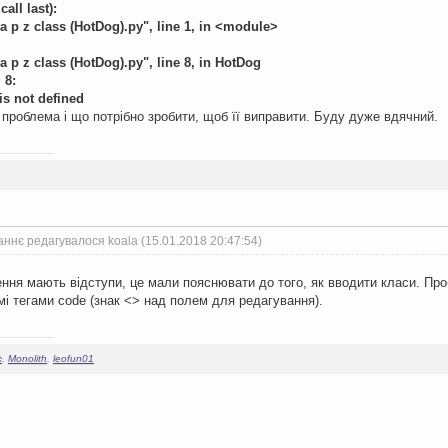
all last):
a p z class (HotDog).py", line 1, in <module>
a p z class (HotDog).py", line 8, in HotDog
 8:
is not defined
проблема і що потрібно зробити, щоб її виправити. Буду дуже вдячний.
ннє редагувалося koala (15.01.2018 20:47:54)
ння мають відступи, це мали пояснювати до того, як вводити класи. Про
мі тегами code (знак <> над полем для редагування).
c
,
Monolith
,
leofun01