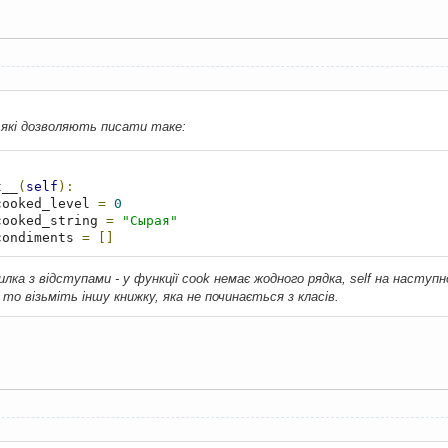
 які дозволяють писати таке:
t__
(
self
):
cooked_level 
=
0
cooked_string 
=
"Сырая"
condiments 
=
[]
илка з відступами - у функції cook немає жодного рядка, self на наступн
 то візьміть іншу книжку, яка не починається з класів.