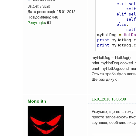
elif
sel
Звідки:
Луцьк
self
Дата реєстрації:
15.01.2018
elif
sel
Повідомлень:
448
self
Репутація
:
91
else
:
self
myHotDog 
=
HotDo
print
 myHotDog
.
print
 myHotDog
.
c
myHotDog = HotDog()
print myHotDog.cooked_s
print myHotDog.condime
Ось як треба було напи
Ще раз дякую.
16.01.2018 16:06:08
Monolith
Розумію, що не в тему. 
просто заповнюють пусти
зручніші, особливо якщо