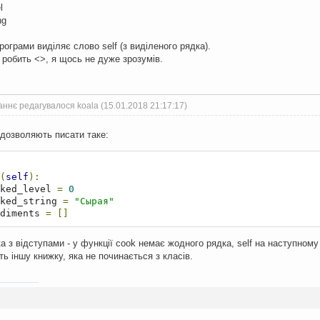
l
ng
рограми виділяє слово self (з виділеного рядка).
робить <>, я щось не дуже зрозумів.
ннє редагувалося koala (15.01.2018 21:17:17)
 дозволяють писати таке:
(
self
):
ked_level 
=
0
ked_string 
=
"Сырая"
diments 
=
[]
а з відступами - у функції cook немає жодного рядка, self на наступному 
ть іншу книжку, яка не починається з класів.