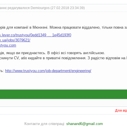
аннє редагувалося Demiourgos (27.02.2018 23:34:39)
в для компанії в Мюнхені. Можна працювати віддалено, тільки повна за
bs.lever.co/trustyou/0edd1349 … 1e45d193f0
k.ua/jobs/3079621/
ustyou.com
ів, якщо ви приєднаєтесь. В офісі всі говорять англійською.
скинути CV, або кидайте в приватні повідомлення. З радістю відповім 
ить:
http://www.trustyou.com/job-department/engineering/
Для ві
Контакти для співпраці:
shanand6@gmail.com