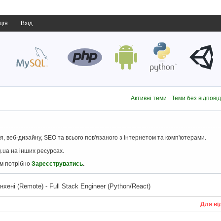
ція
Вхід
Активні теми
Теми без відпові
, веб-дизайну, SEO та всього пов'язаного з інтернетом та комп'ютерами.
.ua на інших ресурсах.
ам потрібно
Зареєструватись
.
хені (Remote) - Full Stack Engineer (Python/React)
Для ві