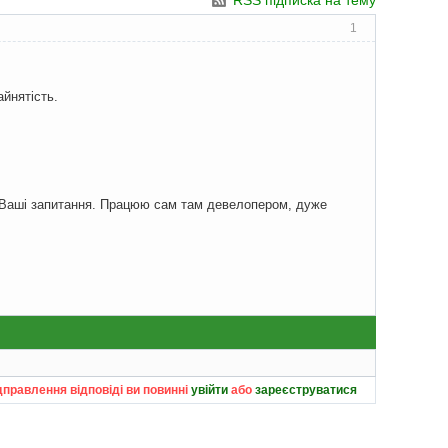
RSS підписка на тему
1
йнятість.
на Ваші запитання. Працюю сам там девелопером, дуже
дправлення відповіді ви повинні
увійти
або
зареєструватися