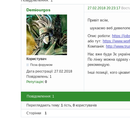
Повідомлення: 1
27.02.2018 20:23:17
Вост
Demiourgos
Привіт всім,
шукаємо веб девелопері
Опис роботи:
https://jo
або тут:
https://www.wor
Компанія:
http://www.tr
Нас вже буде 3є українц
Користувач
По лінку можна одразу 
рекомендую.
Поза форумом
Дата реєстрації:
27.02.2018
Інші позиції, кого цікав
Повідомлень:
1
Репутація
:
0
Повідомлення: 1
Переглядають тему:
1
гість,
0
користувачів
Сторінки
1