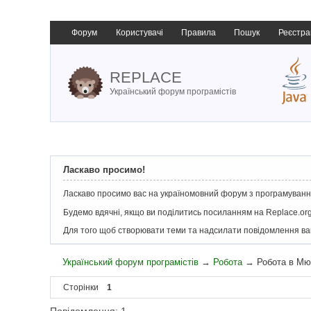
Форум
Користувачі
Правила
Пошук
Реєстра
REPLACE
Український форум програмістів
Ласкаво просимо!
Ласкаво просимо вас на україномовний форум з програмування
Будемо вдячні, якщо ви поділитись посиланням на Replace.org
Для того щоб створювати теми та надсилати повідомлення в
Український форум програмістів
→
Робота
→
Робота в Мюн
Сторінки
1