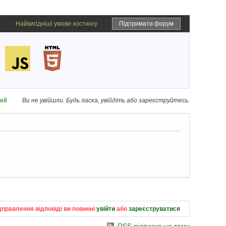
Найвигідніші умови хостингу
Підтримати форум
дей
Ви не увійшли.
Будь ласка, увійдіть або зареєструйтесь.
дправлення відповіді ви повинні
увійти
або
зареєструватися