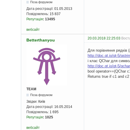
Поза форумом
Дата реєстрації:
01.05.2013
Повідомлень:
15 837
Репутація
:
13495
вебсайт
20.03.2018 22:25:03
Воста
Betterthanyou
Для порівняння рядків 
http://doc.qt.io/qt-5/qst
і клас QChar для симво
http://doc.qt.io/qt-5/qcha
bool operator==(QChar c
Returns true if c1 and c2
TEAM
Поза форумом
Звідки:
Київ
Дата реєстрації:
16.05.2014
Повідомлень:
1 695
Репутація
:
1025
вебсайт