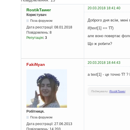
Повідомлення: 13
20.03.2018 18:41:40
RostikTawer
Користувач
Доброго дня всім, мені 
Поза форумом
Дата реєстрації:
08.01.2018
if(text[1] == 'П')
Повідомлень:
8
але воно повертає фолс
Репутація
:
3
Що ж робити?
20.03.2018 18:44:43
FakiNyan
а text[1] - це точно 'П' ?
Подякували:
RostikTawer
Робітниця.
Поза форумом
Дата реєстрації:
27.06.2013
Повідомлень:
14 203