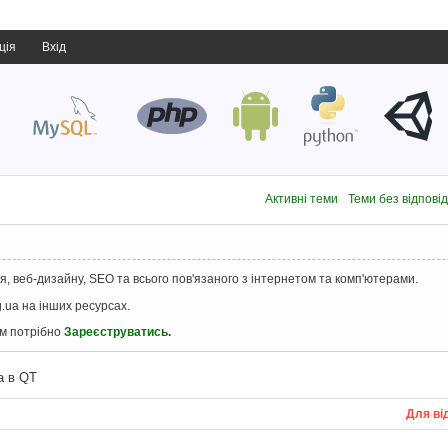
ція
Вхід
Активні теми
Теми без відпові
, веб-дизайну, SEO та всього пов'язаного з інтернетом та комп'ютерами.
.ua на інших ресурсах.
ам потрібно
Зареєструватись
.
а в QT
Для ві