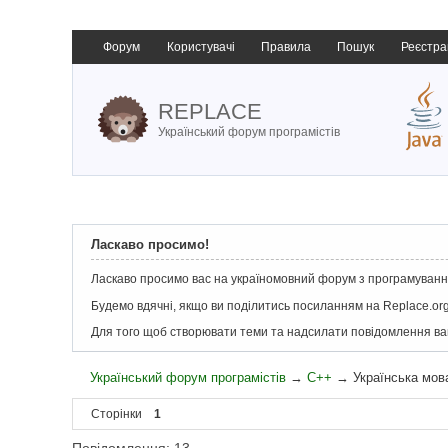
Форум
Користувачі
Правила
Пошук
Реєстра
REPLACE
Український форум програмістів
Ласкаво просимо!
Ласкаво просимо вас на україномовний форум з програмування
Будемо вдячні, якщо ви поділитись посиланням на Replace.org
Для того щоб створювати теми та надсилати повідомлення в
Український форум програмістів
→
C++
→
Українська мов
Сторінки
1