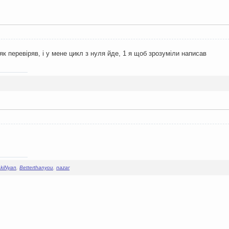
о як перевіряв, і у мене цикл з нуля йде, 1 я щоб зрозуміли написав
kiNyan
,
Betterthanyou
,
nazar