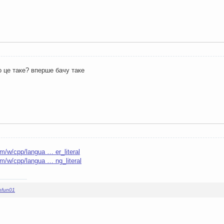
 це таке? вперше бачу таке
om/w/cpp/langua … er_literal
om/w/cpp/langua … ng_literal
ofun01