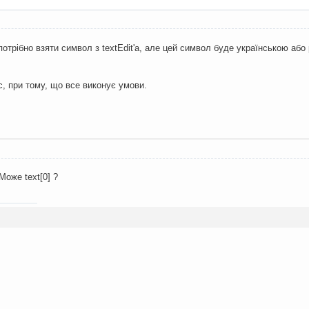
потрібно взяти символ з textEdit'a, але цей символ буде українською аб
, при тому, що все виконує умови.
 Може text[0] ?