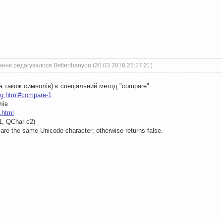
ннє редагувалося Betterthanyou (20.03.2018 22:27:21)
(а також символів) є спеціальний метод "compare"
ring.html#compare-1
лів
r.html
1, QChar c2)
 are the same Unicode character; otherwise returns false.