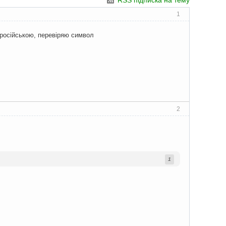
RSS підписка на тему
1
о російською, перевіряю символ
2
1