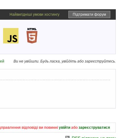
Найвигідніші умови хостингу
Підтримати форум
дей
Ви не увійшли.
Будь ласка, увійдіть або зареєструйтесь.
дправлення відповіді ви повинні
увійти
або
зареєструватися