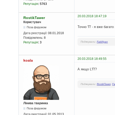
Репутація
:
5763
20.03.2018 18:47:19
RostikTawer
Користувач
Точно 'П' - я вже багат
Поза форумом
Дата реєстрації:
08.01.2018
Повідомлень:
8
Подякували:
FakiNyan
Репутація
:
3
20.03.2018 18:49:55
koala
А якщо L'П'?
Подякували:
RostikTawer
,
Fa
Лінива тваринка
Поза форумом
Дата реєстрації:
01.05.2013