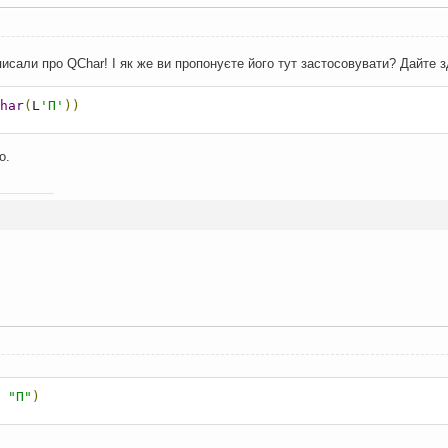
писали про QChar! І як же ви пропонуєте його тут застосовувати? Дайте 
har
(
L
'П'
))
о.
"П"
)