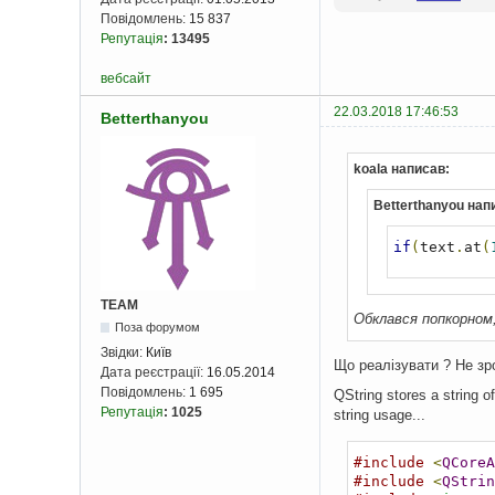
Повідомлень:
15 837
Репутація
:
13495
вебсайт
22.03.2018 17:46:53
Betterthanyou
koala написав:
Betterthanyou нап
if
(
text
.
at
(
TEAM
Обклався попкорном,
Поза форумом
Звідки:
Київ
Щo реалізувати ? Не зр
Дата реєстрації:
16.05.2014
Повідомлень:
1 695
QString stores a string 
Репутація
:
1025
string usage...
#include
<
QCoreA
#include
<
QStrin