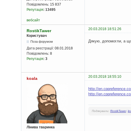
Повідомлень:
15 837
Репутація
:
13495
вебсайт
20.03.2018 18:51:26
RostikTawer
Користувач
Дякую, допомогли, а що
Поза форумом
Дата реєстрації:
08.01.2018
Повідомлень:
8
Репутація
:
3
20.03.2018 18:55:10
koala
http://en.cppreference.c
http://en.cppreference.c
Подякували:
RostikTawer
,
le
Лінива тваринка