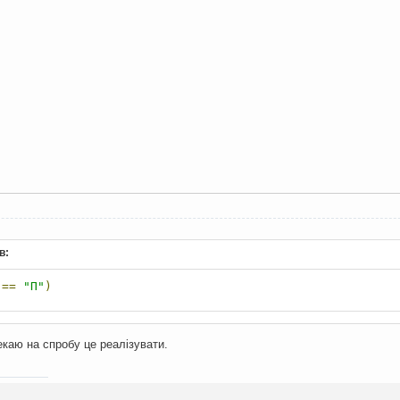
в:
==
"П"
)
каю на спробу це реалізувати.