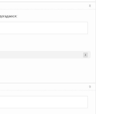
8
здогадаюся:
1
9