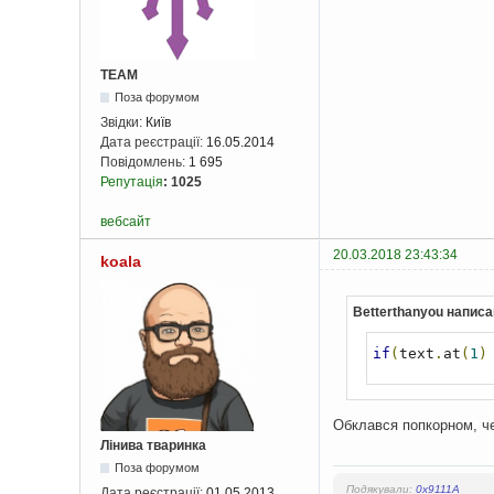
TEAM
Поза форумом
Звідки:
Київ
Дата реєстрації:
16.05.2014
Повідомлень:
1 695
Репутація
:
1025
вебсайт
20.03.2018 23:43:34
koala
Betterthanyou написа
if
(
text
.
at
(
1
)
Обклався попкорном, че
Лінива тваринка
Поза форумом
Подякували:
0x9111A
Дата реєстрації:
01.05.2013