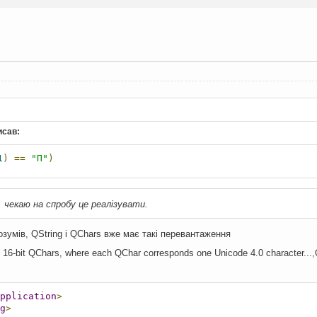
исав:
1
)
==
"П"
)
 чекаю на спробу це реалізувати.
озумів, QString i QChars вже має такі перевантаження
of 16-bit QChars, where each QChar corresponds one Unicode 4.0 character...,
pplication
>
g
>