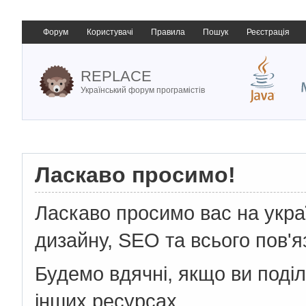
Форум
Користувачі
Правила
Пошук
Реєстрація
REPLACE
Український форум програмістів
Ласкаво просимо!
Ласкаво просимо вас на укр
дизайну, SEO та всього пов'я
Будемо вдячні, якщо ви поді
інших ресурсах.