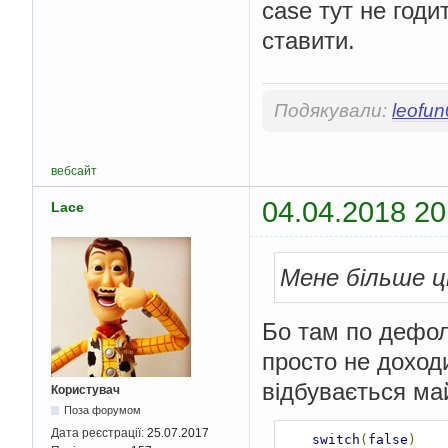
case тут не годи
ставити.
Подякували:
leofu
вебсайт
04.04.2018 20
Lace
Мене більше ці
Бо там по дефолт
просто не доход
відбувається ма
Користувач
Поза форумом
Дата реєстрації:
25.07.2017
switch
(
false
)