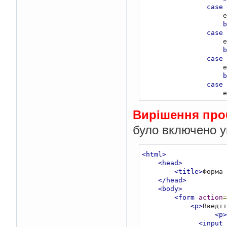
case
     
b
case
     
b
case
     
b
case
     
b
case
Вирішення про
     
було включено 
складання"</h2>'
;
b
case
     
<html>
курсом"</h2>'
;
<head>
b
<title>
Форма 
defau
</head>
     
<body>
b
<form
action
=
}
<p>
Введіт
?>
<p>
</body>
<input