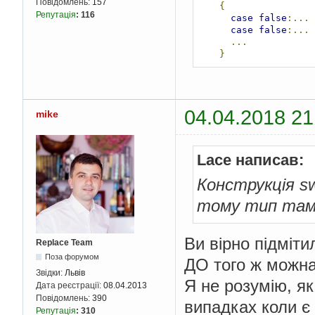
Повідомлень:
157
{
Репутація
:
116
case
false
:...
case
false
:...
...
}
04.04.2018 21
mike
Lace написав:
Конструкція s
тому тип там 
Ви вірно підмітил
Replace Team
Поза форумом
ДО того ж можна 
Звідки:
Львів
Я не розумію, я
Дата реєстрації:
08.04.2013
Повідомлень:
390
випадках коли є
Репутація
:
310