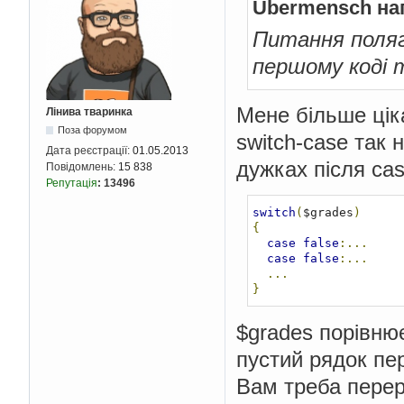
Übermensch на
Питання поляг
першому коді 
Мене більше ціка
Лінива тваринка
Поза форумом
switch-case так 
Дата реєстрації:
01.05.2013
дужках після cas
Повідомлень:
15 838
Репутація
:
13496
switch
(
$grades
)
{
case
false
:...
case
false
:...
...
}
$grades порівнює
пустий рядок пер
Вам треба перероби