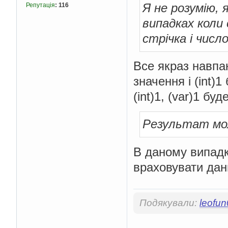
Я не розумію,
Репутація
:
116
випадках коли
стрічка і числ
Все якраз навпа
значення і (int)
(int)1, (var)1 буд
Результат мож
В даному випадку
враховувати дан
Подякували:
leofu