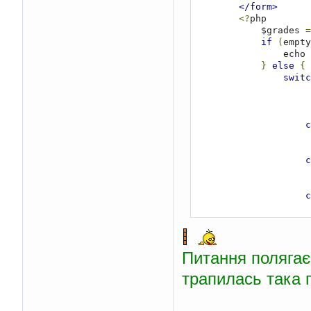
</html>
</form>
<?
php

            $grades 
=
if
(
empty
                echo 
}
else
{
switc
c
c
c
c
Питання полягає
c
трапилась така
складання"</h2>'
;