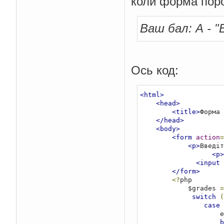
коли форма пор
Ваш бал: А - "В
Ось код:
<html>
<head>
<title>
Форма 
</head>
<body>
<form
action
=
<p>
Введіт
<p>
<input
</form>
<?
php

            $grades 
=
switch
(
case
     
b