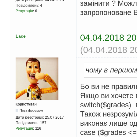
замінити ? Можл
Повідомлень:
4
запропоноване 
Репутація
:
0
04.04.2018 20
Lace
(04.04.2018 2
чому в першом
Бо ви не правил
Якщо ви хочете 
switch($grades) 
Користувач
Поза форумом
Також незрозумі
Дата реєстрації:
25.07.2017
виконає лише од
Повідомлень:
157
Репутація
:
116
case ($grades <=