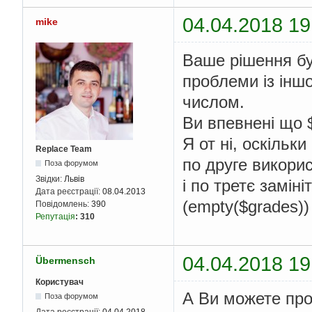
c
04.04.2018 19
mike
курсом"<span>:(</span
d
Ваше рішення бу
1 до 100.</h2>'
;
проблеми із іншо
}
числом.
}
Ви впевнені що 
?>
</body>
Я от ні, оскільк
</html>
Replace Team
по друге викорис
Поза форумом
Звідки:
Львів
і по третє заміні
Дата реєстрації:
08.04.2013
(empty($grades))
Повідомлень:
390
Репутація
:
310
04.04.2018 19
Übermensch
Користувач
А Ви можете про
Поза форумом
Дата реєстрації:
04.04.2018