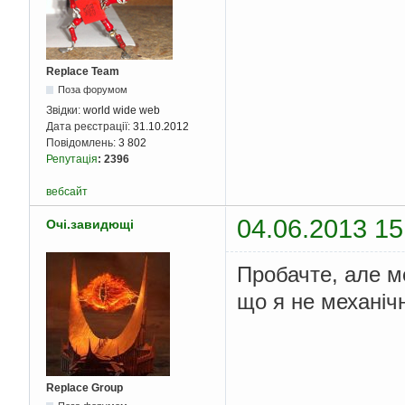
Replace Team
Поза форумом
Звідки:
world wide web
Дата реєстрації:
31.10.2012
Повідомлень:
3 802
Репутація
:
2396
вебсайт
04.06.2013 15
Очі.завидющі
Пробачте, але ме
що я не механічн
Replace Group