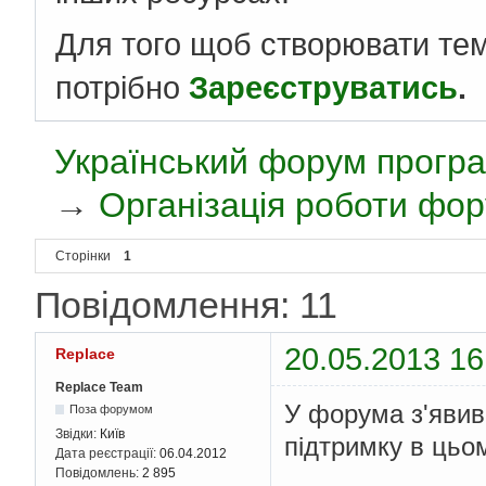
Для того щоб створювати те
потрібно
Зареєструватись
.
Український форум програ
→
Організація роботи фо
Сторінки
1
Повідомлення: 11
20.05.2013 16
Replace
Replace Team
У форума з'явив
Поза форумом
Звідки:
Київ
підтримку в цьо
Дата реєстрації:
06.04.2012
Повідомлень:
2 895