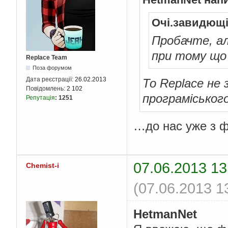
Очі.завидющі
Пробачте, ал
при тому що 
Replace Team
Поза форумом
Дата реєстрації:
26.02.2013
То Replace не 
Повідомлень:
2 102
програміськог
Репутація
:
1251
…до нас уже з 
07.06.2013 13
Chemist-i
(07.06.2013 1
HetmanNet