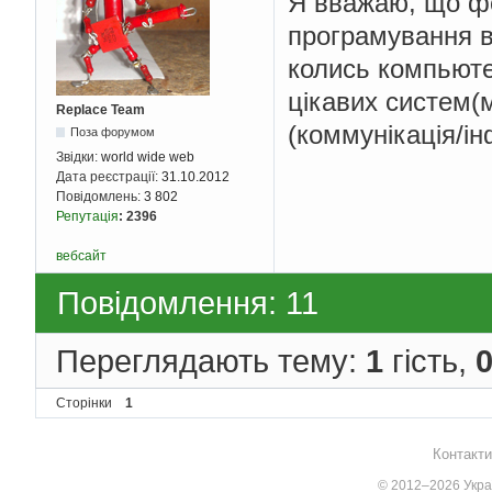
Я вважаю, що фо
програмування в
колись компьюте
цікавих систем(
Replace Team
(коммунікація/і
Поза форумом
Звідки:
world wide web
Дата реєстрації:
31.10.2012
Повідомлень:
3 802
Репутація
:
2396
вебсайт
Повідомлення: 11
Переглядають тему:
1
гість,
Сторінки
1
Контакти
© 2012–2026 Украї