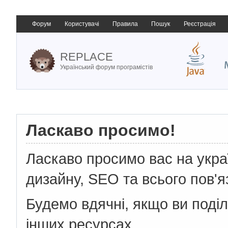
Форум
Користувачі
Правила
Пошук
Реєстрація
REPLACE
Український форум програмістів
Ласкаво просимо!
Ласкаво просимо вас на укр
дизайну, SEO та всього пов'я
Будемо вдячні, якщо ви поді
інших ресурсах.