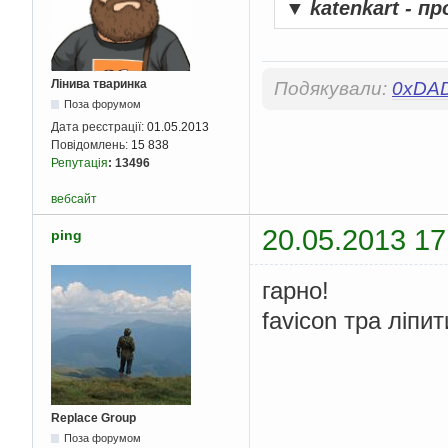
▼
katenkart - пр
Лінива тваринка
Подякували:
0xDA
Поза форумом
Дата реєстрації:
01.05.2013
Повідомлень:
15 838
Репутація
:
13496
вебсайт
20.05.2013 17
ping
гарно!
favicon тра ліпит
Replace Group
Поза форумом