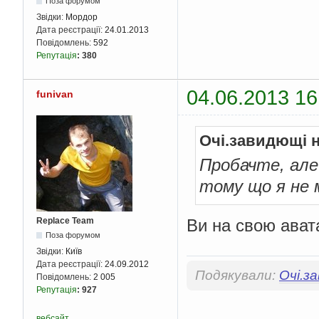
Поза форумом
Звідки:
Мордор
Дата реєстрації:
24.01.2013
Повідомлень:
592
Репутація
:
380
04.06.2013 16
funivan
Очі.завидющі 
Пробачте, але
тому що я не м
Ви на свою авата
Replace Team
Поза форумом
Звідки:
Київ
Дата реєстрації:
24.09.2012
Подякували:
Очі.з
Повідомлень:
2 005
Репутація
:
927
вебсайт