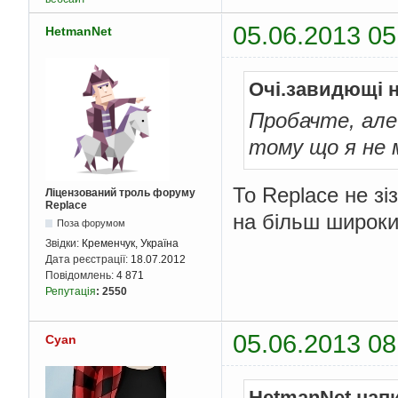
05.06.2013 05
HetmanNet
Очі.завидющі 
Пробачте, але
тому що я не м
То Replace не зі
Ліцензований троль форуму
Replace
на більш широки
Поза форумом
Звідки:
Кременчук, Україна
Дата реєстрації:
18.07.2012
Повідомлень:
4 871
Репутація
:
2550
05.06.2013 08
Cyan
HetmanNet нап