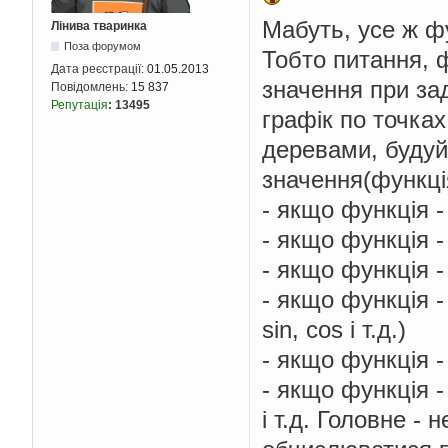
Мабуть, усе ж фу
Лінива тваринка
Поза форумом
Тобто питання, ф
Дата реєстрації:
01.05.2013
значення при зад
Повідомлень:
15 837
Репутація
:
13495
графік по точка
деревами, будуйт
значення(функція
- якщо функція -
- якщо функція - 
- якщо функція -
- якщо функція - 
sin, cos і т.д.)
- якщо функція -
- якщо функція - 
і т.д. Головне -