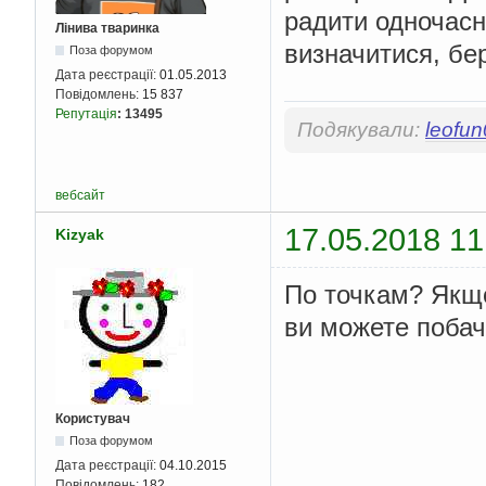
радити одночасн
Лінива тваринка
визначитися, бер
Поза форумом
Дата реєстрації:
01.05.2013
Повідомлень:
15 837
Репутація
:
13495
Подякували:
leofu
вебсайт
17.05.2018 11
Kizyak
По точкам? Якщо
ви можете побачи
Користувач
Поза форумом
Дата реєстрації:
04.10.2015
Повідомлень:
182