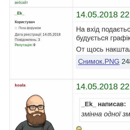
вебсайт
14.05.2018 22
_Ek_
Користувач
На вхід подаєтьс
Поза форумом
Дата реєстрації:
14.05.2018
будується графі
Повідомлень:
3
Репутація
:
0
От щось накштал
Снимок.PNG
248
14.05.2018 22
koala
_Ek_ написав:
змінна одної зм