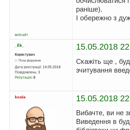
обчислюватися п
раніше).
І обережно з дуж
вебсайт
15.05.2018 22
_Ek_
Користувач
Скажіть ще , бу
Поза форумом
Дата реєстрації:
14.05.2018
зчитування введе
Повідомлень:
3
Репутація
:
0
15.05.2018 22
koala
Вибачте, ви не з
Виведення в буд