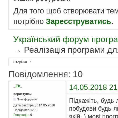
Для того щоб створювати те
потрібно
Зареєструватись
.
Український форум програ
→
Реалізація програми дл
Сторінки
1
Повідомлення: 10
14.05.2018 21
_Ek_
Користувач
Підкажіть, будь
Поза форумом
Дата реєстрації:
14.05.2018
побудови будь-як
Повідомлень:
3
якій, ) мові пр
Репутація
:
0