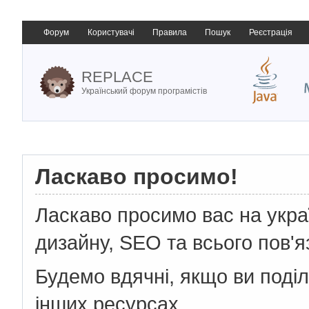
Форум
Користувачі
Правила
Пошук
Реєстрація
REPLACE
Український форум програмістів
Ласкаво просимо!
Ласкаво просимо вас на укр
дизайну, SEO та всього пов'я
Будемо вдячні, якщо ви поді
інших ресурсах.