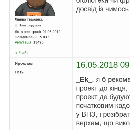
бібліотеки чи ф
досвід із чимось
Лінива тваринка
Поза форумом
Дата реєстрації:
01.05.2013
Повідомлень:
15 837
Репутація
:
13495
вебсайт
16.05.2018 09
Ярослав
Гість
_Ek_
, я б реко
проект до кінця,
проект де будуют
початковим кодо
у ВНЗ, і розібра
верхам, що викон