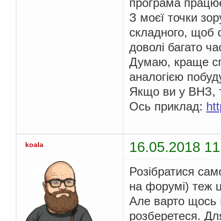
програма працює
З моєї точки зор
складного, щоб 
доволі багато ча
Думаю, краще спо
аналогією побуд
Якщо ви у ВНЗ, т
Ось приклад:
ht
16.05.2018 11
koala
Розібратися само
на форумі) теж 
Але варто щось 
розберетеся. Дл