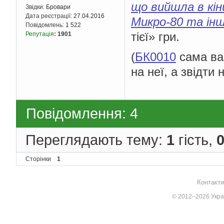
що вийшла в кін
Звідки:
Бровари
Дата реєстрації:
27.04.2016
Микро-80 та ін
Повідомлень:
1 522
тієї» гри.
Репутація
:
1901
(
БК0010
сама вар
на неї, а звідти н
Повідомлення: 4
Переглядають тему:
1
гість,
Сторінки
1
Контакти
© 2012–2026 Украї