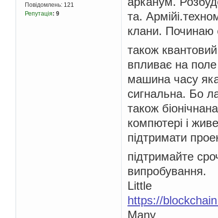
арканум. Розбудо
Повідомлень:
121
та. Армійі.техно
Репутація
:
9
клани. Починаю 
також квантовий
впливає на поле
машина часу яка
сигнальна. Бо л
також біонічнана
компютері і живе
підтримати прое
підтримайте сроч
випробування.
Little
https://blockcha
Many