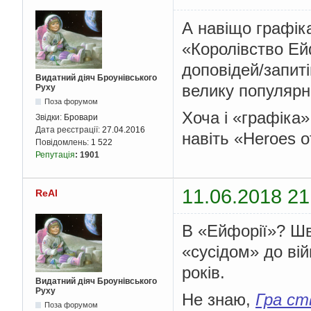
А навіщо графіка
«Королівство Ей
доповідей/запиті
Видатний діяч Броунівського
велику популярн
Руху
Поза форумом
Хоча і «графіка»
Звідки:
Бровари
Дата реєстрації:
27.04.2016
навіть «Heroes o
Повідомлень:
1 522
Репутація
:
1901
11.06.2018 21
ReAl
В «Ейфорії»? Шв
«сусідом» до війн
років.
Видатний діяч Броунівського
Руху
Не знаю,
Гра ст
Поза форумом