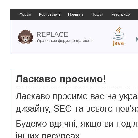
Форум
Користувачі
Правила
Пошук
Реєстрація
REPLACE
Український форум програмістів
Ласкаво просимо!
Ласкаво просимо вас на укр
дизайну, SEO та всього пов'я
Будемо вдячні, якщо ви поді
інших ресурсах.