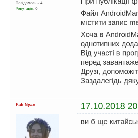
При публікації ф
Повідомлень:
4
Репутація
:
0
Файл AndroidMan
містити запис me
Хоча в AndroidMa
однотипних додат
Від участі в про
перед завантаже
Друзі, допоможі
Заздалегідь дяк
17.10.2018 20
FakiNyan
ви б ще китайсь