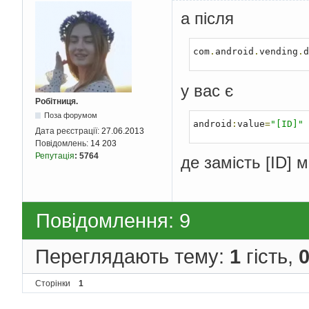
а після
com
.
android
.
vending
.
d
у вас є
Робітниця.
Поза форумом
android
:
value
=
"[ID]"
Дата реєстрації:
27.06.2013
Повідомлень:
14 203
Репутація
:
5764
де замість [ID] 
Повідомлення: 9
Переглядають тему:
1
гість,
Сторінки
1