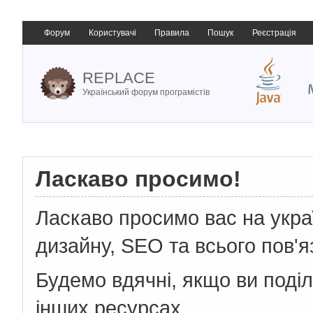
Форум
Користувачі
Правила
Пошук
Реєстрація
REPLACE
Український форум програмістів
Ласкаво просимо!
Ласкаво просимо вас на укр
дизайну, SEO та всього пов'я
Будемо вдячні, якщо ви поді
інших ресурсах.