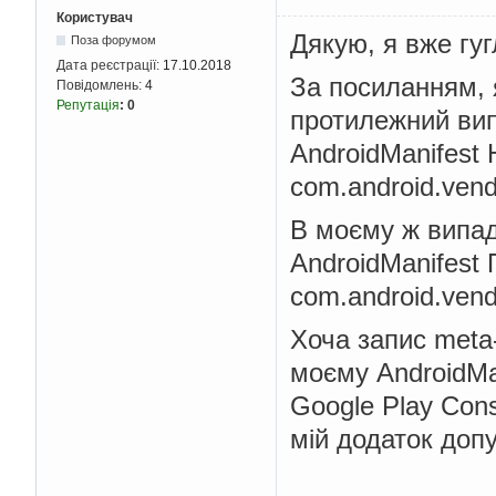
Користувач
Дякую, я вже гуг
Поза форумом
Дата реєстрації:
17.10.2018
За посиланням, 
Повідомлень:
4
Репутація
:
0
протилежний вип
AndroidManifest 
com.android.vendi
В моєму ж випад
AndroidManifest
com.android.vendi
Хоча запис meta-
моєму AndroidMa
Google Play Cons
мій додаток допу