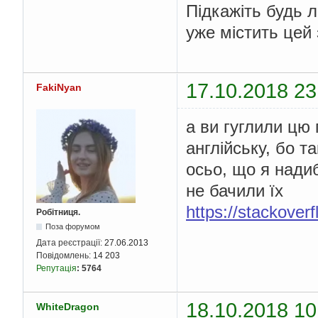
Підкажіть будь л
уже містить цей
17.10.2018 23
FakiNyan
а ви гуглили цю
англійську, бо т
осьо, що я надиб
не бачили їх
https://stackover
Робітниця.
Поза форумом
Дата реєстрації:
27.06.2013
Повідомлень:
14 203
Репутація
:
5764
18.10.2018 10
WhiteDragon