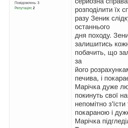
серйозна справа
Повідомлень:
3
розподілити їх 
Репутація
:
2
разу Зеник слід
останнього
дня походу. Зени
залишитись кожн
побачить, що за
за
його розрахункам
печива, і покара
Марічка дуже лю
покинуть свої на
непомітно з’їсти
покараною і дуж
Марічка підгледі