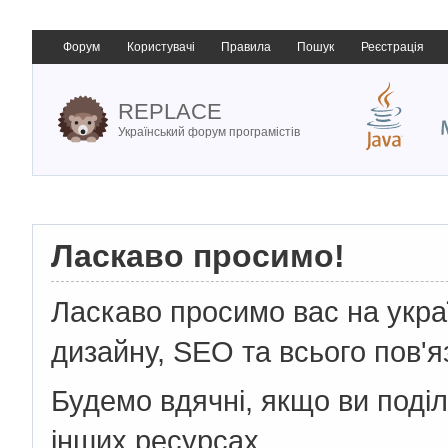
Форум
Користувачі
Правила
Пошук
Реєстрація
REPLACE
Український форум програмістів
Ласкаво просимо!
Ласкаво просимо вас на укр
дизайну, SEO та всього пов'я
Будемо вдячні, якщо ви поді
інших ресурсах.