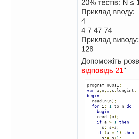
20% тестів: N ≤ 
Приклад вводу:
4
4 7 47 74
Приклад виводу:
128
Допоможіть розв'
відповідь 21
"
program n0011
;
var
 a
,
n
,
i
,
s
:
longint
;
begin
  readln
(
n
);
for
 i
:=
1
 to n 
do
begin
    read 
(
a
);
if
 a 
>
1
then
      s
:=
s
+
a
;
if
(
a 
=
1
)
then
      s
:=
 s
+
1
;