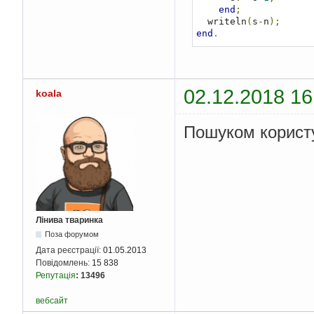
end
;
  writeln
(
s
-
n
);
end
.
02.12.2018 16
koala
Пошуком корист
Лінива тваринка
Поза форумом
Дата реєстрації:
01.05.2013
Повідомлень:
15 838
Репутація
:
13496
вебсайт