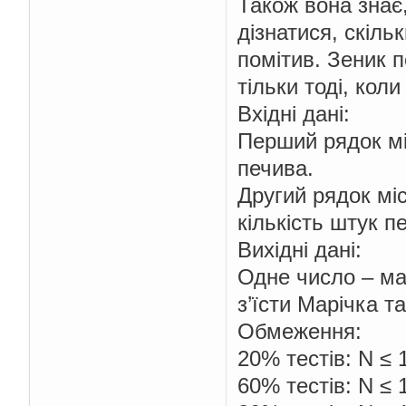
Також вона знає,
дізнатися, скіль
помітив. Зеник п
тільки тоді, кол
Вхідні дані:
Перший рядок мі
печива.
Другий рядок міс
кількість штук пе
Вихідні дані:
Одне число – ма
з’їсти Марічка т
Обмеження:
20% тестів: N ≤ 
60% тестів: N ≤ 