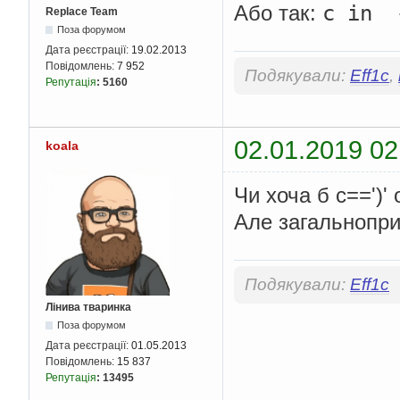
c in 
Або так:
Replace Team
Поза форумом
Дата реєстрації:
19.02.2013
Повідомлень:
7 952
Подякували:
Eff1c
,
Репутація
:
5160
02.01.2019 02
koala
Чи хоча б c==')' o
Але загальнопри
Подякували:
Eff1c
Лінива тваринка
Поза форумом
Дата реєстрації:
01.05.2013
Повідомлень:
15 837
Репутація
:
13495