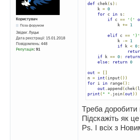
def
 chek
(
s
):
    k 
=
0
for
 c 
in
 s
:
Користувач
if
 c 
==
'('
o
            k 
+=
1
Поза форумом
Звідки:
Луцьк
elif
 c 
==
')'
Дата реєстрації:
15.01.2018
            k 
-=
1
Повідомлень:
448
if
 k 
<
0
:
Репутація
:
91
retur
if
 k 
==
0
:
return
else
:
return
0
out
=
[]
n 
=
int
(
input
())
for
 i 
in
 range
():
out
.
append
(
chek
(
l
print
(
" "
.
join
(
out
))
Треба доробити 
Підскажіть як це
Ps. І всіх з Но