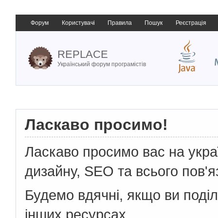
Форум
Користувачі
Правила
Пошук
Реєстрація
REPLACE
Український форум програмістів
Ласкаво просимо!
Ласкаво просимо вас на укр
дизайну, SEO та всього пов'я
Будемо вдячні, якщо ви поді
інших ресурсах.