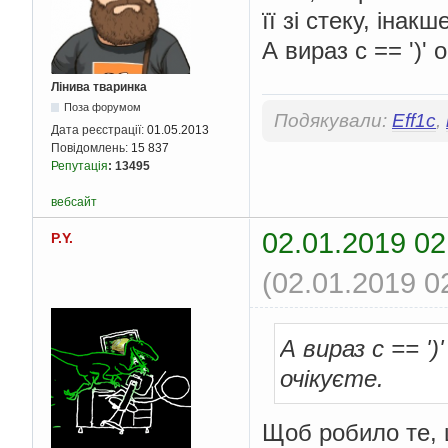
її зі стеку, інак
А вираз c == ')' o
Лінива тваринка
Поза форумом
Подякували:
Eff1c
,
Дата реєстрації:
01.05.2013
Повідомлень:
15 837
Репутація
:
13495
вебсайт
02.01.2019 02
P.Y.
(02.01.2019 0
А вираз c == ')'
очікуєте.
Щоб робило те, 