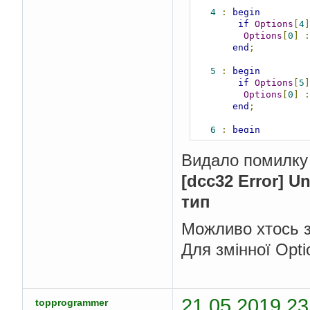
4
:
begin
if
Options
[
4
]
Options
[
0
]
:
end
;
5
:
begin
if
Options
[
5
]
Options
[
0
]
:
end
;
6
:
begin
if
Options
[
6
]
Options
[
0
]
:
Видало помилку
end
[dcc32 Error] U
else
тип
Options
[
0
]
:=
Fal
end
;
Можливо хтось з
Для змінної Opti
21.05.2019 23
topprogrammer