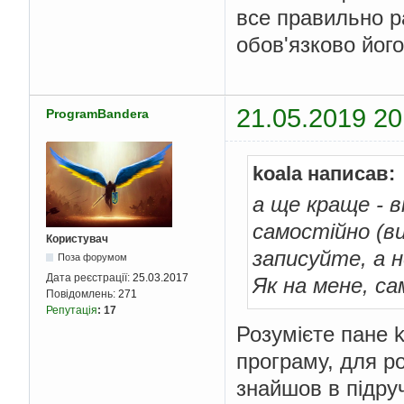
все правильно р
обов'язково йог
21.05.2019 20
ProgramBandera
koala написав:
а ще краще - 
самостійно (ви
Користувач
записуйте, а н
Поза форумом
Дата реєстрації:
25.03.2017
Як на мене, са
Повідомлень:
271
Репутація
:
17
Розумієте пане 
програму, для ро
знайшов в підру