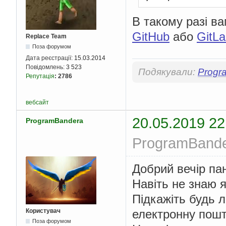
В такому разі ва
GitHub
або
GitL
Replace Team
Поза форумом
Дата реєстрації:
15.03.2014
Повідомлень:
3 523
Подякували:
Progr
Репутація
:
2786
вебсайт
20.05.2019 22
ProgramBandera
ProgramBander
Добрий вечір па
Навіть не знаю 
Підкажіть будь 
Користувач
електронну пош
Поза форумом