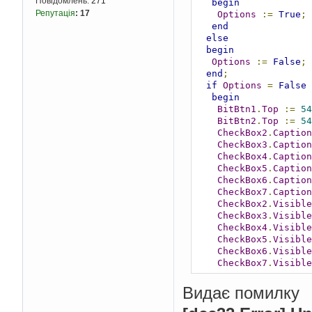
Повідомлень:
271
begin
Репутація
:
17
Options
:=
True
;
end
else
begin
Options
:=
False
;
end
;
if
Options
=
False
begin
BitBtn1
.
Top
:=
54
BitBtn2
.
Top
:=
54
CheckBox2
.
Caption
CheckBox3
.
Caption
CheckBox4
.
Caption
CheckBox5
.
Caption
CheckBox6
.
Caption
CheckBox7
.
Caption
CheckBox2
.
Visible
CheckBox3
.
Visible
CheckBox4
.
Visible
CheckBox5
.
Visible
CheckBox6
.
Visible
CheckBox7
.
Visible
end
;
end
;
Видає помилку