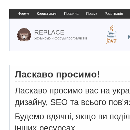
Форум
Користувачі
Правила
Пошук
Реєстрація
REPLACE
Український форум програмістів
Ласкаво просимо!
Ласкаво просимо вас на укр
дизайну, SEO та всього пов'я
Будемо вдячні, якщо ви поді
інших ресурсах.