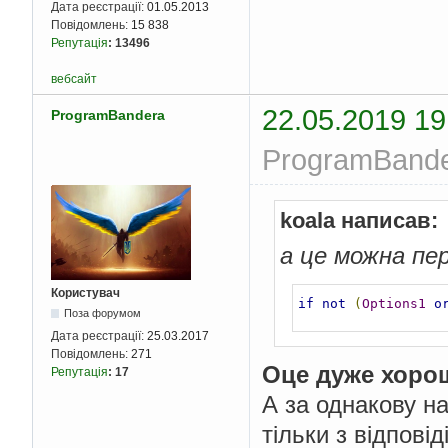
Дата реєстрації:
01.05.2013
Повідомлень:
15 838
Репутація
:
13496
вебсайт
22.05.2019 19
ProgramBandera
ProgramBander
koala написав:
а це можна пе
Користувач
if
not
(
Options1
o
Поза форумом
Дата реєстрації:
25.03.2017
Повідомлень:
271
Оце дуже хорош
Репутація
:
17
А за однакову на
тільки з відпові