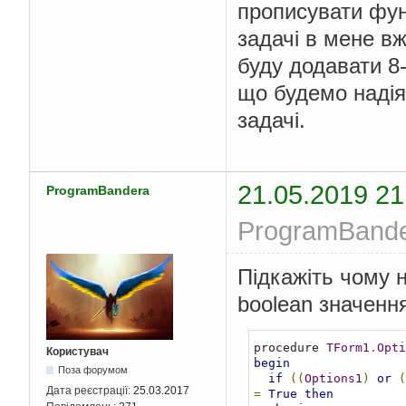
прописувати функ
задачі в мене вж
буду додавати 8-
що будемо надіят
задачі.
21.05.2019 21
ProgramBandera
ProgramBander
Підкажіть чому н
boolean значення
procedure 
TForm1
.
Opti
Користувач
begin
Поза форумом
if
((
Options1
)
or
(
Дата реєстрації:
25.03.2017
=
True
then