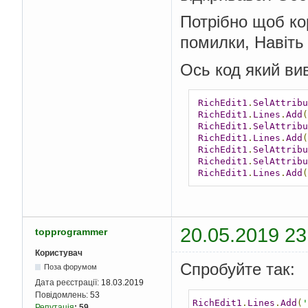
Потрібно щоб кор
помилки, Навіть
Ось код який ви
RichEdit1
.
SelAttribu
RichEdit1
.
Lines
.
Add
(
RichEdit1
.
SelAttribu
RichEdit1
.
Lines
.
Add
(
RichEdit1
.
SelAttribu
Richedit1
.
SelAttribu
RichEdit1
.
Lines
.
Add
(
20.05.2019 23
topprogrammer
Користувач
Спробуйте так:
Поза форумом
Дата реєстрації:
18.03.2019
Повідомлень:
53
RichEdit1
.
Lines
.
Add
(
'
Репутація
:
59