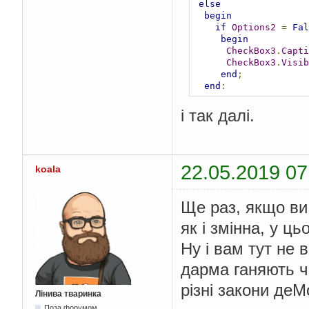
else
begin
if
Options2
=
Fal
begin
CheckBox3
.
Capti
CheckBox3
.
Visib
end
;
end
;
і так далі.
22.05.2019 07
koala
Ще раз, якщо ви
як і змінна, у ц
Ну і вам тут не 
дарма ганяють ч
різні закони деМо
Лінива тваринка
Поза форумом