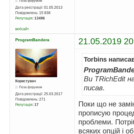
Поза форумом
Дата реєстрації:
01.05.2013
Повідомлень:
15 838
Репутація
:
13496
вебсайт
21.05.2019 20
ProgramBandera
Torbins написа
ProgramBande
Ви TRichEdit н
Користувач
писав.
Поза форумом
Дата реєстрації:
25.03.2017
Повідомлень:
271
Поки що не замі
Репутація
:
17
прописую процед
проблеми. Потрі
всяких опцій і о