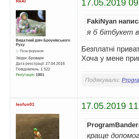
17.05.2019 09
ReAl
FakiNyan напис
я б бітбукет 
Видатний діяч Броунівського
Руху
Безплатні приват
Поза форумом
Хоча у мене прив
Звідки:
Бровари
Дата реєстрації:
27.04.2016
Повідомлень:
1 522
Репутація
:
1901
Подякували:
Progr
17.05.2019 11
leofun01
ProgramBander
краще допомог