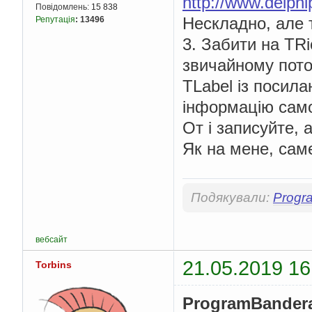
http://www.delp
Повідомлень:
15 838
Нескладно, але 
Репутація
:
13496
3. Забити на TR
звичайному потоц
TLabel із посил
інформацію самос
От і записуйте, 
Як на мене, саме
Подякували:
Progr
вебсайт
21.05.2019 16
Torbins
ProgramBander