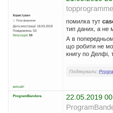
topprogrammer
Користувач
помилка тут
cas
Поза форумом
Дата реєстрації:
18.03.2019
тип даних, а не 
Повідомлень:
53
Репутація
:
59
А в попередньом
що робити не мо
книгу по Делфі, 
Подякували:
Progr
вебсайт
22.05.2019 00
ProgramBandera
ProgramBander