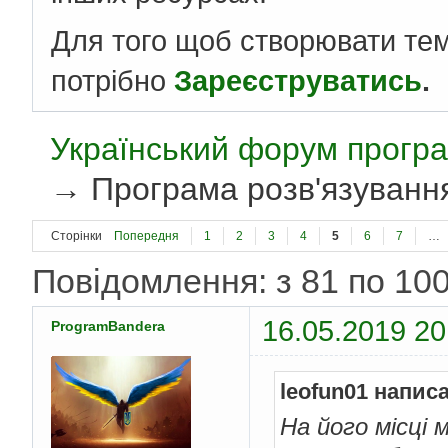
Для того щоб створювати те
потрібно
Зареєструватись
.
Український форум програ
→
Програма розв'язування 
Сторінки
Попередня
1
2
3
4
5
6
7
…
Повідомлення: з 81 по 100
16.05.2019 20
ProgramBandera
leofun01 напис
На його місці 