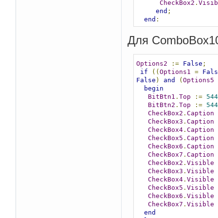
CheckBox2
.
Visib
end
;
end
;
Для ComboBox1
Options2
:=
False
;
if
((
Options1
=
Fals
False
)
and
(
Options5
begin
BitBtn1
.
Top
:=
544
BitBtn2
.
Top
:=
544
CheckBox2
.
Caption
CheckBox3
.
Caption
CheckBox4
.
Caption
CheckBox5
.
Caption
CheckBox6
.
Caption
CheckBox7
.
Caption
CheckBox2
.
Visible
CheckBox3
.
Visible
CheckBox4
.
Visible
CheckBox5
.
Visible
CheckBox6
.
Visible
CheckBox7
.
Visible
end