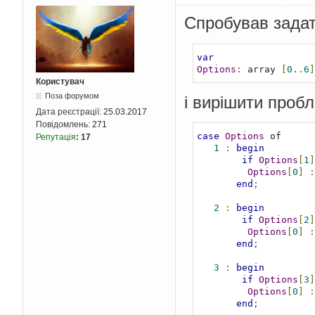
Спробував зада
var
Options
:
 array 
[
0.
.
6
]
Користувач
Поза форумом
і вирішити пробл
Дата реєстрації:
25.03.2017
Повідомлень:
271
case
Options
 of

Репутація
:
17
1
:
begin
if
Options
[
1
]
Options
[
0
]
:
end
;
2
:
begin
if
Options
[
2
]
Options
[
0
]
:
end
;
3
:
begin
if
Options
[
3
]
Options
[
0
]
:
end
;