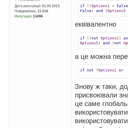
if
((
Options1
=
False
Дата реєстрації:
01.05.2013
False
)
and
(
Options5
Повідомлень:
15 838
Репутація
:
13496
еквівалентно
if
((
not
Options1
)
an
Options5
)
and
(
not
Op
а це можна пере
if
not
(
Options1
or
Знову ж таки, д
присвоювали зна
це саме глобаль
використовувати
використовувати