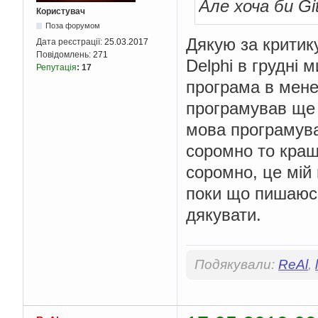
Але хоча би Gi
Користувач
Поза форумом
Дякую за критику
Дата реєстрації:
25.03.2017
Повідомлень:
271
Delphi в грудні м
Репутація
:
17
програма в мене 
програмував ще 
мова програмува
соромно то кращ
соромно, це мій 
поки що пишаюсь
дякувати.
Подякували:
ReAl
,