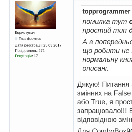
topprogrammer
помилка тут
простий тип д
Користувач
Поза форумом
А в попереднь
Дата реєстрації:
25.03.2017
що робити не 
Повідомлень:
271
Репутація
:
17
нормальну книг
описані.
Дякую! Питання 
змінних на False
або True, я прос
запрацювало!!! 
відповідною змі
Для ComboBox9