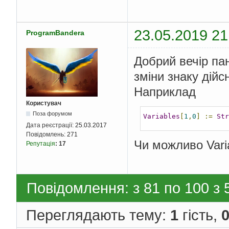
23.05.2019 21
ProgramBandera
Добрий вечір пан
зміни знаку дій
Наприклад
Користувач
Поза форумом
Variables
[
1
,
0
]
:=
Str
Дата реєстрації:
25.03.2017
Повідомлень:
271
Чи можливо Varia
Репутація
:
17
Повідомлення: з 81 по 100 з 
Переглядають тему:
1
гість,