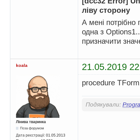
[dcc32 Error] U
ліву сторону
А мені потрібно 
одна з Options1.
призначити знач
21.05.2019 22
koala
procedure TForm
Подякували:
Progr
Лінива тваринка
Поза форумом
Дата реєстрації:
01.05.2013