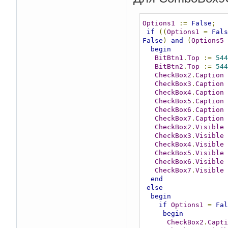
Options1
:=
False
;
if
((
Options1
=
Fals
False
)
and
(
Options5
begin
BitBtn1
.
Top
:=
544
BitBtn2
.
Top
:=
544
CheckBox2
.
Caption
CheckBox3
.
Caption
CheckBox4
.
Caption
CheckBox5
.
Caption
CheckBox6
.
Caption
CheckBox7
.
Caption
CheckBox2
.
Visible
CheckBox3
.
Visible
CheckBox4
.
Visible
CheckBox5
.
Visible
CheckBox6
.
Visible
CheckBox7
.
Visible
end
else
begin
if
Options1
=
Fal
begin
CheckBox2
.
Capti