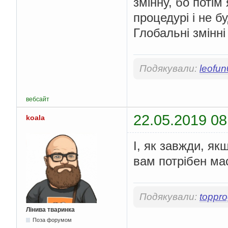
змінну, бо потім
процедурі і не б
Глобальні змінні 
Подякували:
leofu
вебсайт
22.05.2019 08
koala
І, як завжди, як
вам потрібен маси
Подякували:
toppr
Лінива тваринка
Поза форумом