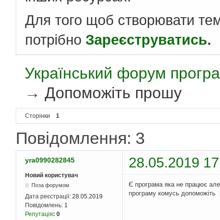
Для того щоб створювати те
потрібно
Зареєструватись
.
Український форум програ
→
Допоможіть прошу
Сторінки
1
Повідомлення: 3
28.05.2019 17
yra0990282845
Новий користувач
Є програма яка не працює але 
Поза форумом
програму комусь допоможіть 
Дата реєстрації:
28.05.2019
Повідомлень:
1
Репутація
:
0