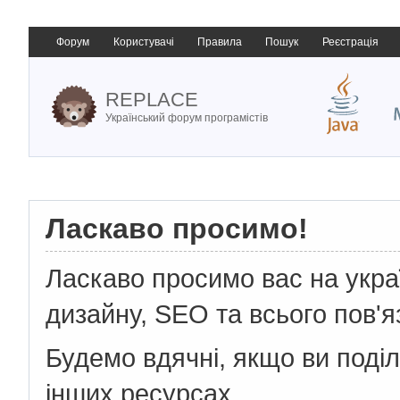
Форум
Користувачі
Правила
Пошук
Реєстрація
REPLACE
Український форум програмістів
Ласкаво просимо!
Ласкаво просимо вас на укр
дизайну, SEO та всього пов'я
Будемо вдячні, якщо ви поді
інших ресурсах.