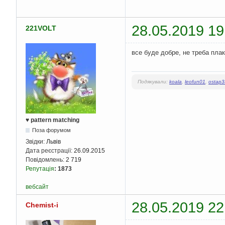
28.05.2019 19
221VOLT
все буде добре, не треба пла
Подякували:
koala
,
leofun01
,
ostap
♥ pattern matching
Поза форумом
Звідки:
Львів
Дата реєстрації:
26.09.2015
Повідомлень:
2 719
Репутація
:
1873
вебсайт
28.05.2019 22
Chemist-i