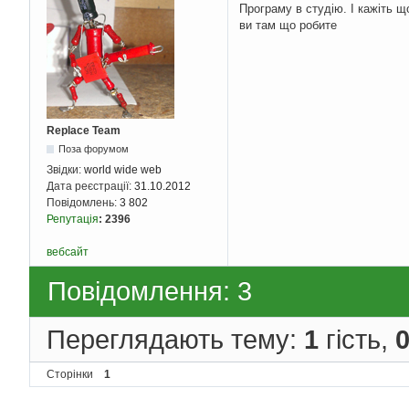
Програму в студію. І кажіть щ
ви там що робите
Replace Team
Поза форумом
Звідки:
world wide web
Дата реєстрації:
31.10.2012
Повідомлень:
3 802
Репутація
:
2396
вебсайт
Повідомлення: 3
Переглядають тему:
1
гість,
Сторінки
1