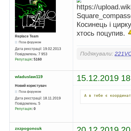
Косинець і цирку
хтось поцупив.
Replace Team
Поза форумом
Дата реєстрації:
19.02.2013
Подякували:
221V
Повідомлень:
7 953
Репутація
:
5160
15.12.2019 18
wladuslaw119
Новий користувач
Поза форумом
А
в
тебе
є
координат
Дата реєстрації:
18.11.2019
Повідомлень:
5
Репутація
:
0
20.12.2019 20
zxzpogoncuk