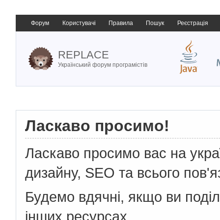
Форум
Користувачі
Правила
Пошук
Реєстрація
REPLACE
Український форум програмістів
Ласкаво просимо!
Ласкаво просимо вас на укр
дизайну, SEO та всього пов'я
Будемо вдячні, якщо ви поді
інших ресурсах.