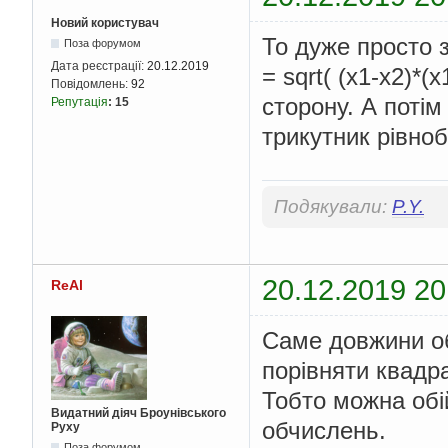
Новий користувач
То дуже просто 
Поза форумом
Дата реєстрації:
20.12.2019
= sqrt( (x1-x2)*(
Повідомлень:
92
сторону. А потім 
Репутація
:
15
трикутник рівно
Подякували:
P.Y.
20.12.2019 20
ReAl
Саме довжини об
порівняти квадр
Тобто можна обі
Видатний діяч Броунівського
обчислень.
Руху
Поза форумом