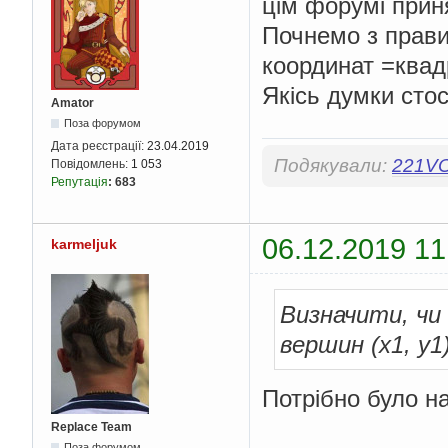
цім форумі прин
Почнемо з прави
координат =квад
Якісь думки стос
Amator
Поза форумом
Дата реєстрації:
23.04.2019
Подякували:
221V
Повідомлень:
1 053
Репутація
:
683
06.12.2019 11
karmeljuk
Визначити, чи
вершин (x1, y1)
Потрібно було на
Replace Team
Поза форумом