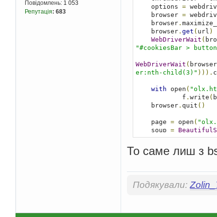
Повідомлень:
1 053
    options 
=
 webdriv
Репутація
:
683
    browser 
=
 webdriv
    browser
.
maximize_
    browser
.
get
(
url
)
WebDriverWait
(
bro
"#cookiesBar > button
WebDriverWait
(
browser
er:nth-child(3)"
))).
c
with
 open
(
"olx.ht
            f
.
write
(
b
    browser
.
quit
()
    page 
=
 open
(
"olx.
    soup 
=
BeautifulS
    phone_number 
=
 so
return
(
phone_numb
То саме лиш з b
Подякували:
Zolin