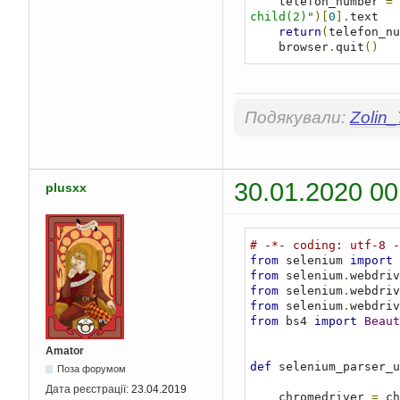
    telefon_number 
=
 
child(2)"
)[
0
].
text

return
(
telefon_nu
    browser
.
quit
()
Подякували:
Zolin
30.01.2020 00
plusxx
# -*- coding: utf-8 -
from
 selenium 
import
from
 selenium
.
webdriv
from
 selenium
.
webdriv
from
 selenium
.
webdriv
from
 bs4 
import
Beaut
Amator
def
 selenium_parser_u
Поза форумом
Дата реєстрації:
23.04.2019
    chromedriver 
=
 ch