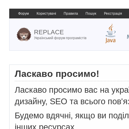
Форум
Користувачі
Правила
Пошук
Реєстрація
REPLACE
Український форум програмістів
Ласкаво просимо!
Ласкаво просимо вас на укр
дизайну, SEO та всього пов'я
Будемо вдячні, якщо ви поді
інших ресурсах.