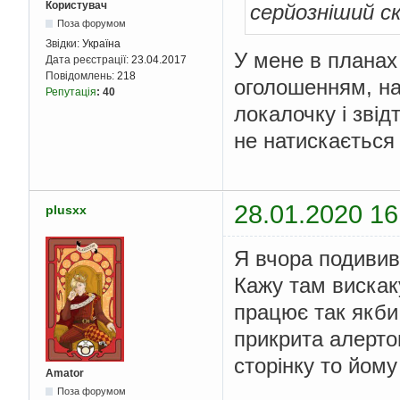
Користувач
серйозніший с
Поза форумом
Звідки:
Україна
У мене в планах 
Дата реєстрації:
23.04.2017
Повідомлень:
218
оголошенням, на
Репутація
:
40
локалочку і звід
не натискається 
28.01.2020 16
plusxx
Я вчора подивив
Кажу там вискак
працює так якби
прикрита алерто
сторінку то йому
Amator
Поза форумом