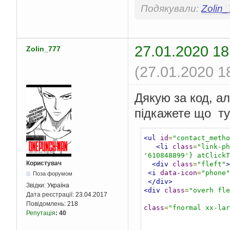
Подякували:
Zolin
27.01.2020 18
Zolin_777
(27.01.2020 1
Дякую за код, а
підкажете що ту
<ul
id
=
"contact_metho
<li
class
=
"link-ph
'610848899'} atClickT
Користувач
<div
class
=
"fleft"
>
<i
data-icon
=
"phone"
Поза форумом
</div>
Звідки:
Україна
<div
class
=
"overh fle
Дата реєстрації:
23.04.2017
Повідомлень:
218
class
=
"fnormal xx-lar
Репутація
:
40