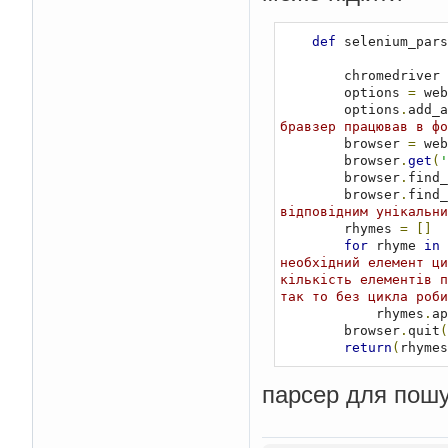
def
 selenium_pars
        chromedriver 
        options 
=
 web
        options
.
add_a
бравзер працював в фо
        browser 
=
 web
        browser
.
get
(
'
        browser
.
find_
        browser
.
find_
відповідним унікальни
        rhymes 
=
[]
for
 rhyme 
in
 
необхідний елемент ци
кількість елементів п
так то без цикла роби
            rhymes
.
ap
        browser
.
quit
(
return
(
rhymes
парсер для пошук