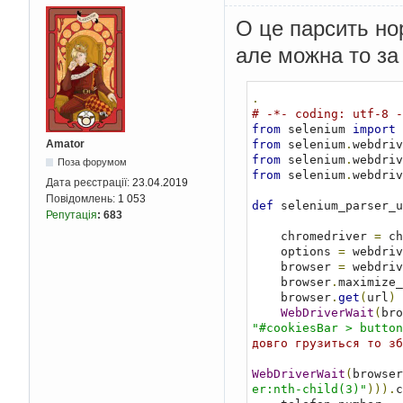
О це парсить но
але можна то за 
.
# -*- coding: utf-8 -
from
 selenium 
import
Amator
from
 selenium
.
webdriv
from
 selenium
.
webdriv
Поза форумом
from
 selenium
.
webdriv
Дата реєстрації:
23.04.2019
Повідомлень:
1 053
def
 selenium_parser_u
Репутація
:
683
    chromedriver 
=
 ch
    options 
=
 webdriv
    browser 
=
 webdriv
    browser
.
maximize_
    browser
.
get
(
url
)
WebDriverWait
(
bro
"#cookiesBar > button
довго грузиться то зб
WebDriverWait
(
browser
er:nth-child(3)"
))).
c