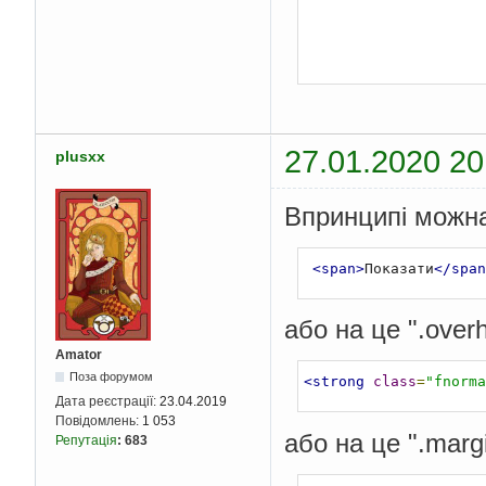
27.01.2020 20
plusxx
Впринципі можна 
<span>
Показати
</span
або на це ".overh
Amator
Поза форумом
<strong
class
=
"fnorma
Дата реєстрації:
23.04.2019
Повідомлень:
1 053
або на це ".margin
Репутація
:
683