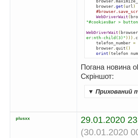
    browser
.
maximize_
    browser
.
get
(
url
)
#browser.save_scr
WebDriverWait
(
bro
"#cookiesBar > button
WebDriverWait
(
browser
er:nth-child(3)"
))).
c
    telefon_number 
=
 
    browser
.
quit
()
print
(
telefon_num
selenium_parser_uk
()
Погана новина o
Скріншот:
▼
Прихований 
29.01.2020 23
plusxx
(30.01.2020 0