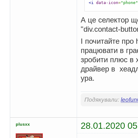
<i
data-icon
=
"phone"
А це селектор щ
"div.contact-butto
І почитайте про 
працювати в гра
зробити плюс в 
драйвер в хеадл
ура.
Подякували:
leofu
28.01.2020 05
plusxx