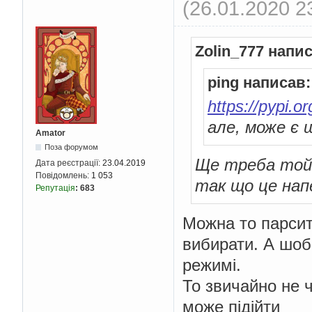
(26.01.2020 2
Zolin_777 напи
ping написав:
https://pypi.o
але, може є 
Amator
Поза форумом
Ще треба той 
Дата реєстрації:
23.04.2019
Повідомлень:
1 053
так що це напе
Репутація
:
683
Можна то парсит
вибирати. А шоб
режимі.
То звичайно не ч
може підійти