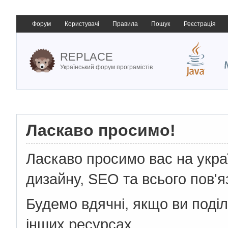
Форум
Користувачі
Правила
Пошук
Реєстрація
REPLACE
Український форум програмістів
Ласкаво просимо!
Ласкаво просимо вас на укр
дизайну, SEO та всього пов'я
Будемо вдячні, якщо ви поді
інших ресурсах.