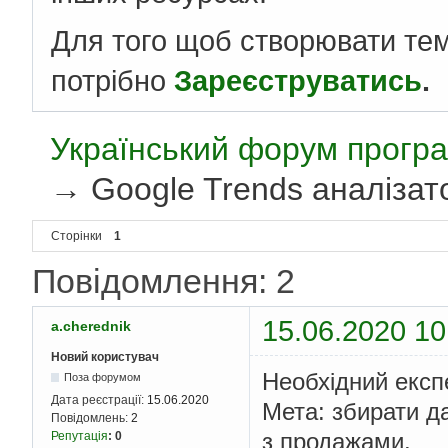
Для того щоб створювати те
потрібно
Зареєструватись
.
Український форум програ
→
Google Trends аналізат
Сторінки
1
Повідомлення: 2
15.06.2020 10
a.cherednik
Новий користувач
Необхідний експе
Поза форумом
Дата реєстрації:
15.06.2020
Мета: збирати да
Повідомлень:
2
з продажами.
Репутація
:
0