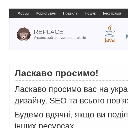
Форум
Користувачі
Правила
Пошук
Реєстрація
REPLACE
Український форум програмістів
Ласкаво просимо!
Ласкаво просимо вас на укр
дизайну, SEO та всього пов'я
Будемо вдячні, якщо ви поді
інших ресурсах.