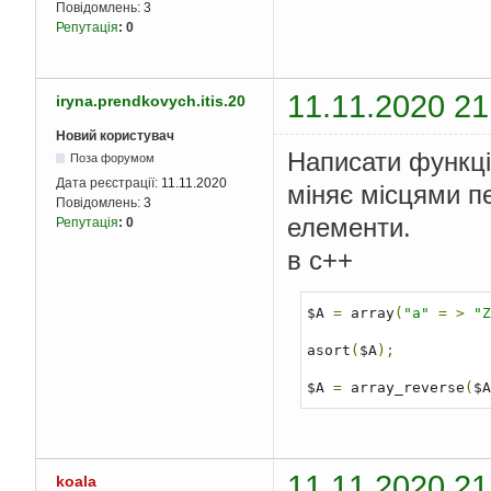
Повідомлень:
3
Репутація
:
0
11.11.2020 21
iryna.prendkovych.itis.20
Новий користувач
Написати функці
Поза форумом
Дата реєстрації:
11.11.2020
міняє місцями пе
Повідомлень:
3
елементи.
Репутація
:
0
в с++
$A 
=
 array
(
"a"
=
>
"Z
asort
(
$A
);
$A 
=
 array_reverse
(
$A
11.11.2020 21
koala