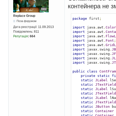
контейнера не з
Replace Group
package
 first
;
Поза форумом
Дата реєстрації:
11.09.2013
import
 java
.
awt
.
Color
import
 java
.
awt
.
Conta
Повідомлень:
811
import
 java
.
awt
.
FlowL
Репутація
:
664
import
 java
.
awt
.
Font
;
import
 java
.
awt
.
GridL
import
 javax
.
swing
.
JB
import
 javax
.
swing
.
JF
import
 javax
.
swing
.
JL
import
 javax
.
swing
.
JT
public
class
ContFram
private
static
fi
static
JLabel
 lSe
static
JTextField
static
JLabel
 lSu
static
JTextField
static
JLabel
 lNa
static
JTextField
static
JButton
 bu
static
Container
 
static
Container
 