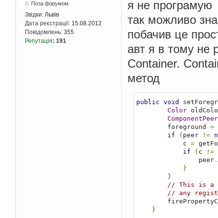
я не програмую 
Поза форумом
Звідки:
Львів
так можливо зна
Дата реєстрації:
15.08.2012
побачив це прос
Повідомлень:
355
Репутація
:
191
авт я в тому не
Container. Conta
метод
public
void
 setForegr
Color
 oldColo
ComponentPeer
        foreground 
=
 
if
(
peer 
!=
n
            c 
=
 getFo
if
(
c 
!=
                peer
.
}
}
// This is a 
// any regist
        fireProper
}