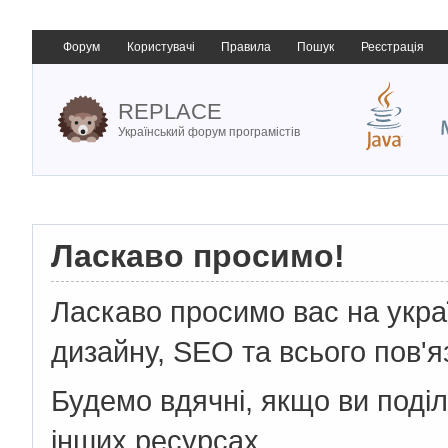
Форум
Користувачі
Правила
Пошук
Реєстрація
REPLACE
Український форум програмістів
Ласкаво просимо!
Ласкаво просимо вас на укр
дизайну, SEO та всього пов'я
Будемо вдячні, якщо ви поді
інших ресурсах.