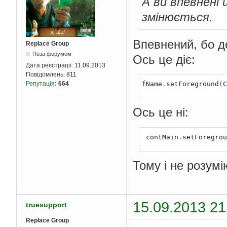
А ви впевнені
}
змінюється.
public
static
voi
new
ContFrame
}
Впевнений, бо де
Replace Group
}
Поза форумом
Ось це діє:
Дата реєстрації:
11.09.2013
Повідомлень:
811
fName
.
setForeground
(
C
Репутація
:
664
Ось це ні:
 contMain
.
setForegrou
Тому і не розумі
15.09.2013 21
truesupport
Replace Group