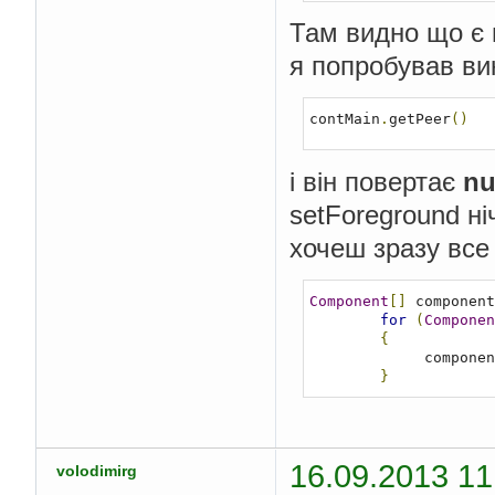
Там видно що є п
я попробував ви
contMain
.
getPeer
()
і він повертає
nu
setForeground ні
хочеш зразу все 
Component
[]
 component
for
(
Componen
{
             compon
}
16.09.2013 11
volodimirg