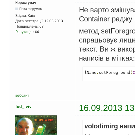
Користувач
Не варто змішув
Поза форумом
Звідки:
Київ
Container раджу
Дата реєстрації:
12.03.2013
Повідомлень:
67
метод setForegro
Репутація
:
44
спрацьовує лише
текст. Ви ж вико
написів в мітках:
lName
.
setForeground
(
C
вебсайт
16.09.2013 13
fed_lviv
volodimirg нап