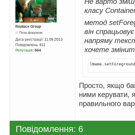
Не варто зміш
класу Contain
метод setForeg
Replace Group
він спрацьову
Поза форумом
напряму текст
Дата реєстрації:
11.09.2013
Повідомлень:
811
хочете змінити
Репутація
:
664
lName
.
setForegroun
Просто, якщо баг
ними керувати, 
правильного варі
Повідомлення: 6