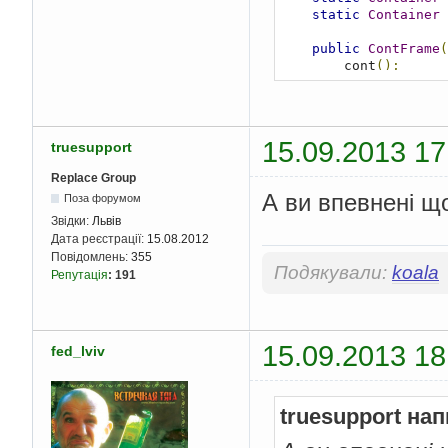
static
Container
 
public
ContFrame
(
        cont
();
        setLayout
(
new
        add
(
contTitle
        add
(
contMain
)
        add
(
contButto
15.09.2013 17
truesupport
        pack
();
        setVisible
(
tr
Replace Group
}
А ви впевнені щ
Поза форумом
public
void
 cont
(
Звідки:
Львів
        contTitle
.
add
Дата реєстрації:
15.08.2012
        contTitle
.
add
Повідомлень:
355
Подякували:
koala
        contTitle
.
set
Репутація
:
191
        contMain
.
add
(
        contMain
.
add
(
        contMain
.
add
(
        contMain
.
add
(
15.09.2013 18
fed_lviv
        contMain
.
setL
        contButton
.
ad
        contButton
.
se
        fName
.
setFont
truesupport нап
        fName
.
setFore
        contMain
.
setF