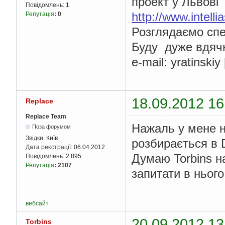
проект у Львові
Повідомлень:
1
http://www.intell
Репутація
:
0
Розглядаємо спец
Буду дуже вдячн
e-mail: yratinskiy 
18.09.2012 16
Replace
Replace Team
Нажаль у мене н
Поза форумом
Звідки:
Київ
розбирається в D
Дата реєстрації:
06.04.2012
Думаю Torbins н
Повідомлень:
2 895
Репутація
:
2107
запитати в нього
вебсайт
20.09.2012 13
Torbins