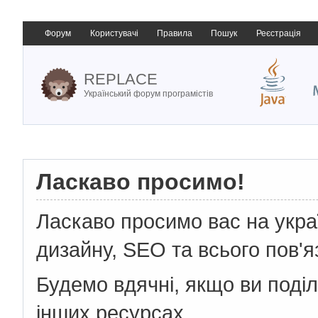
Форум
Користувачі
Правила
Пошук
Реєстрація
REPLACE
Український форум програмістів
Ласкаво просимо!
Ласкаво просимо вас на укр
дизайну, SEO та всього пов'я
Будемо вдячні, якщо ви поді
інших ресурсах.