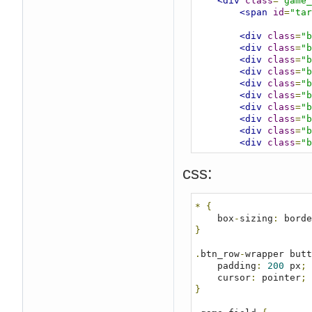
<div
class
=
"game_
<span
id
=
"tar
<div
class
=
"b
<div
class
=
"b
<div
class
=
"b
<div
class
=
"b
<div
class
=
"b
<div
class
=
"b
<div
class
=
"b
<div
class
=
"b
<div
class
=
"b
<div
class
=
"b
<div
class
=
"b
<div
class
=
"b
css:
<div
class
=
"b
<div
class
=
"b
<div
class
=
"b
*
{
<div
class
=
"b
    box
-
sizing
:
 borde
<div
class
=
"b
}
<div
class
=
"b
<div
class
=
"b
.
btn_row
-
wrapper butt
<div
class
=
"b
    padding
:
200
 px
;
<div
class
=
"b
    cursor
:
 pointer
;
<div
class
=
"b
}
<div
class
=
"b
<div
class
=
"b