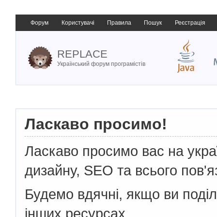
Форум
Користувачі
Правила
Пошук
Реєстрація
REPLACE
Український форум програмістів
Ласкаво просимо!
Ласкаво просимо вас на укр
дизайну, SEO та всього пов'я
Будемо вдячні, якщо ви поді
інших ресурсах.