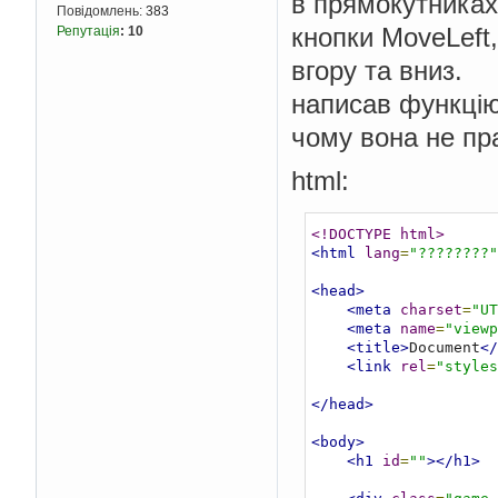
в прямокутниках
Повідомлень:
383
кнопки MoveLeft
Репутація
:
10
вгору та вниз.
написав функцію
чому вона не пр
html:
<!DOCTYPE html>
<html
lang
=
"????????"
<head>
<meta
charset
=
"UT
<meta
name
=
"viewp
<title>
Document
</
<link
rel
=
"styles
</head>
<body>
<h1
id
=
""
></h1>