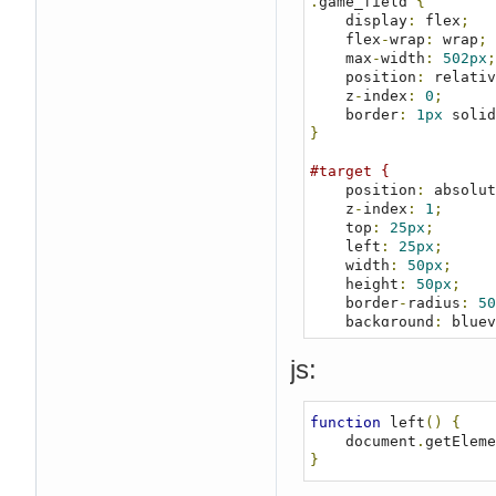
.
game_field 
{
<div
class
=
"b
    display
:
 flex
;
</div>
    flex
-
wrap
:
 wrap
;
    max
-
width
:
502px
;
<div
class
=
"btn_r
    position
:
 relativ
    z
-
index
:
0
;
<button
oncli
    border
:
1px
 solid
<button
oncli
}
<button
oncli
<button
oncli
#target {
</div>
    position
:
 absolut
</div>
    z
-
index
:
1
;
<script
src
=
"scri
    top
:
25px
;
    left
:
25px
;
</body>
    width
:
50px
;
    height
:
50px
;
</html>
    border
-
radius
:
50
    background
:
 bluev
    font
-
size
:
8px
;
}
js:
.
box 
{
    width
:
100px
;
function
 left
()
{
    height
:
100px
;
    document
.
getEleme
    border
:
1px
 solid
}
}