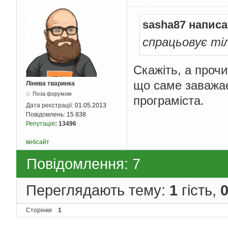
sasha87 написа
спрацьовує тіл
Скажіть, а прочи
що саме заважає
Лінива тваринка
Поза форумом
програміста.
Дата реєстрації:
01.05.2013
Повідомлень:
15 838
Репутація
:
13496
вебсайт
Повідомлення: 7
Переглядають тему:
1
гість,
Сторінки
1