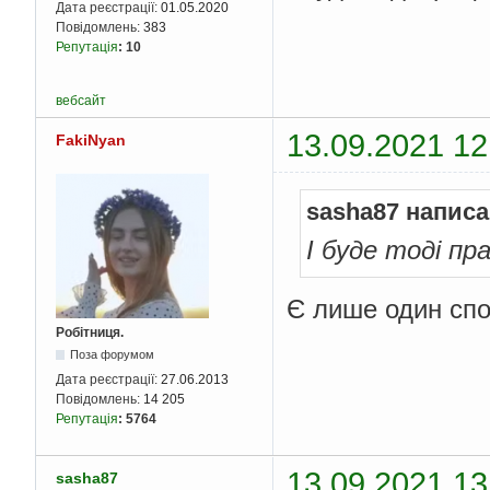
Дата реєстрації:
01.05.2020
Повідомлень:
383
Репутація
:
10
вебсайт
13.09.2021 12
FakiNyan
sasha87 написа
І буде тоді п
Є лише один спос
Робітниця.
Поза форумом
Дата реєстрації:
27.06.2013
Повідомлень:
14 205
Репутація
:
5764
13.09.2021 13
sasha87