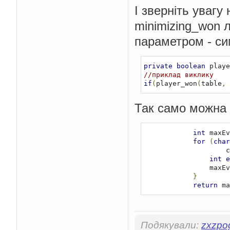
І зверніть увагу
symbol
)
return
true
;
if
(
table
[
0
][
minimizing_won 
symbol
)
return
true
;
return
false
;
параметром - с
}
private
boolean
 m
for
(
char
[]
 r
private
boolean
 playe
                table
//приклад виклику
if
(
row
[
0
if
(
player_won
(
table
,
 
return
true
;
}
for
(
int
 j 
=
Так само можна о
if
(
table
==
 opponent_symbol
)
r
if
(
table
[
0
][
int
 maxEv
opponent_symbol
)
retu
for
(
char
if
(
table
[
0
][
  
opponent_symbol
)
retu
int
e
return
false
;
          
}
}
private
boolean
 g
return
 ma
for
(
char
[]
 r
                table
for
(
char
        
Подякували:
zxzpo
if
(
i