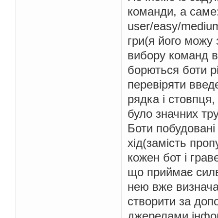
команди, а саме:
user/easy/mediu
гри(я його можу 
вибору команд в
борються боти р
перевіряти введ
рядка і стовпця,
було значних тр
Боти побудовані 
хід(замість проп
кожен бот і грав
що приймає силво
нею вже визнача
створити за доп
джерелами інфо