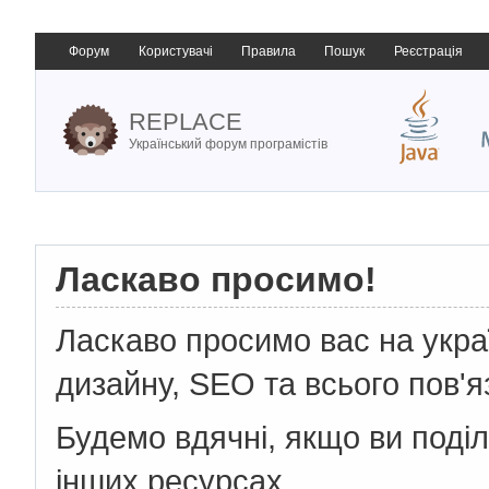
Форум
Користувачі
Правила
Пошук
Реєстрація
REPLACE
Український форум програмістів
Ласкаво просимо!
Ласкаво просимо вас на укр
дизайну, SEO та всього пов'я
Будемо вдячні, якщо ви поді
інших ресурсах.