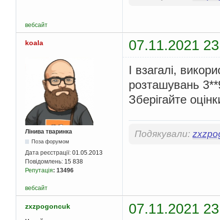
}
}
return
true
;
вебсайт
}
}
07.11.2021 23
koala
І взагалі, вико
розташувань 3**
Зберігайте оцінк
Лінива тваринка
Подякували:
zxzpo
Поза форумом
Дата реєстрації:
01.05.2013
Повідомлень:
15 838
Репутація
:
13496
вебсайт
07.11.2021 23
zxzpogoncuk