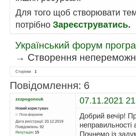
Для того щоб створювати те
потрібно
Зареєструватись
.
Український форум програ
→
Створення непереможног
Сторінки
1
Повідомлення: 6
07.11.2021 21
zxzpogoncuk
Новий користувач
Добрий вечір! П
Поза форумом
Дата реєстрації:
20.12.2019
неправильності 
Повідомлень:
92
Почнемо із заду
Репутація
:
15