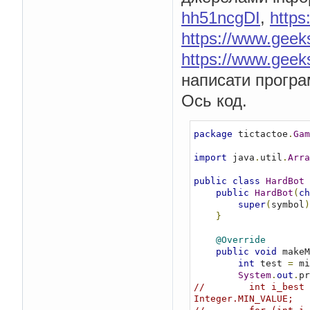
hh51ncgDI
,
https
https://www.geek
https://www.geek
написати програм
Ось код.
package
 tictactoe
.
Gam
import
 java
.
util
.
Arra
public
class
HardBot
public
HardBot
(
ch
super
(
symbol
)
}
@Override
public
void
 makeM
int
 test 
=
 mi
System
.
out
.
pr
//        int i_best 
Integer.MIN_VALUE;