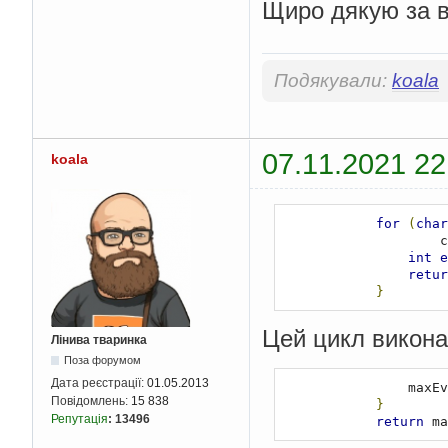
Щиро дякую за в
if
(
t
c
  
     
}
Подякували:
koala
}
}
return
 child
;
}
07.11.2021 22
private
char
[][]
 
koala
char
[][]
 resu
for
(
int
 i 
=
for
(
int
 
for
(
char
                re
  
}
int
e
}
retur
return
 result
}
}
private
boolean
 m
for
(
char
[]
 r
Цей цикл викона
Лінива тваринка
                table
Поза форумом
if
(
row
[
0
}
Дата реєстрації:
01.05.2013
          
for
(
int
 j 
=
Повідомлень:
15 838
}
if
(
table
Репутація
:
13496
return
 ma
==
 symbol
)
return
tru
if
(
table
[
0
][