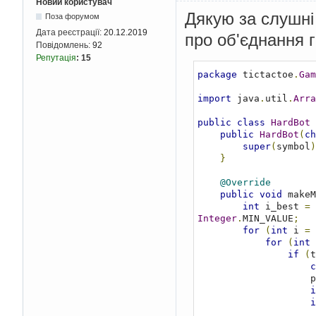
Новий користувач
Дякую за слушні
Поза форумом
Дата реєстрації:
20.12.2019
про об'єднання г
Повідомлень:
92
Репутація
:
15
package
 tictactoe
.
Gam
import
 java
.
util
.
Arra
public
class
HardBot
public
HardBot
(
ch
super
(
symbol
)
}
@Override
public
void
 makeM
int
 i_best 
=
Integer
.
MIN_VALUE
;
for
(
int
 i 
=
for
(
int
 
if
(
t
c
   
i
i