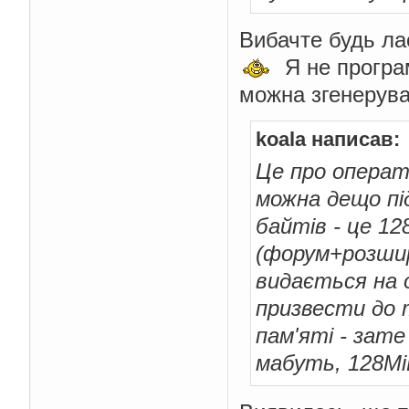
Вибачте будь ла
Я не програм
можна згенерув
koala написав:
Це про операт
можна дещо пі
байтів - це 1
(форум+розшир
видається на 
призвести до 
пам'яті - зат
мабуть, 128Mi