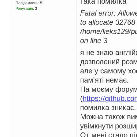
така помилка
Повідомлень:
5
Репутація
:
2
Fatal error: Allo
to allocate 32768 
/home/lieks129/p
on line 3
я не знаю англій
дозволений розмі
але у самому хо
пам'яті немає.
На моєму форум
(
https://github.
помилка зникає.
Можна також вим
увімкнути розши
От мені стало ц