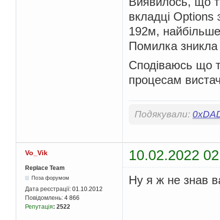
Виявилось, що тр
вкладці Options 
192м, найбільше
Помилка зникл
Сподіваюсь що т
процесам вистач
Подякували:
0xDA
10.02.2022 02
Vo_Vik
Replace Team
Ну я ж не знав 
Поза форумом
Дата реєстрації:
01.10.2012
Повідомлень:
4 866
Репутація
:
2522