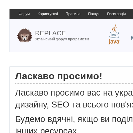
Форум
Користувачі
Правила
Пошук
Реєстрація
REPLACE
Український форум програмістів
Ласкаво просимо!
Ласкаво просимо вас на укр
дизайну, SEO та всього пов'я
Будемо вдячні, якщо ви поді
інших ресурсах.