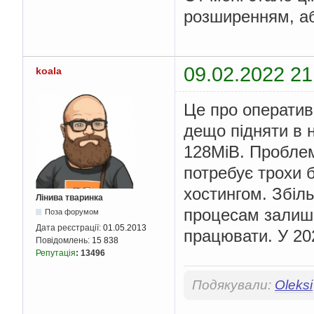
розширенням, а
09.02.2022 21
koala
Це про оператив
дещо підняти в 
128MiB. Пробле
потребує трохи б
хостингом. Збіл
Лінива тваринка
процесам залиши
Поза форумом
Дата реєстрації:
01.05.2013
працювати. У 20
Повідомлень:
15 838
Репутація
:
13496
Подякували:
Oleksi