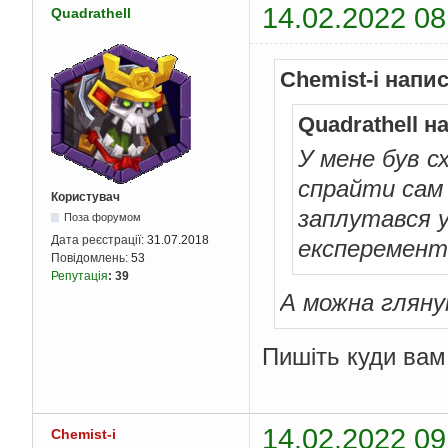
14.02.2022 08
Quadrathell
Chemist-i напи
Quadrathell н
У мене був с
спрайти сам 
Користувач
заплутався у
Поза форумом
Дата реєстрації:
31.07.2018
експеремент
Повідомлень:
53
Репутація
:
39
А можна гляну
Пишіть куди вам
14.02.2022 09
Chemist-i