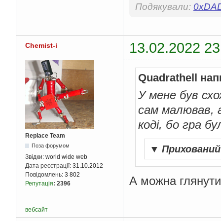
Подякували:
0xDA
13.02.2022 23
Chemist-i
Quadrathell нап
У мене був сх
сам малював, 
коді, бо гра б
Replace Team
Поза форумом
▼
Приховани
Звідки:
world wide web
Дата реєстрації:
31.10.2012
Повідомлень:
3 802
А можна глянути
Репутація
:
2396
вебсайт