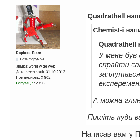
Quadrathell нап
Chemist-i нап
Quadrathell
Replace Team
У мене був
Поза форумом
спрайти са
Звідки:
world wide web
заплутався 
Дата реєстрації:
31.10.2012
Повідомлень:
3 802
експеремен
Репутація
:
2396
А можна глян
Пишіть куди в
Написав вам у 