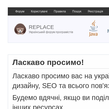
Форум
Користувачі
Правила
Пошук
Реєстрація
REPLACE
Український форум програмістів
Ласкаво просимо!
Ласкаво просимо вас на укр
дизайну, SEO та всього пов'я
Будемо вдячні, якщо ви поді
інших ресурсах.