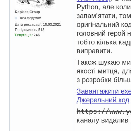
Python, але коли
Replace Group
запам'ятати, то
Поза форумом
оригінальний ко
Дата реєстрації:
10.03.2021
Повідомлень:
513
головний герой н
Репутація
:
246
тобто кілька кад
виправити.
Також шукаю мит
якості митця, д
з розробки біль
Завантажити ex
Джерельний код
https://www.y
каналу видалив 