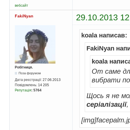
вебсайт
29.10.2013 12
FakiNyan
koala написав:
FakiNyan нап
koala напис
Робітниця.
От саме для
Поза форумом
вибрати пот
Дата реєстрації:
27.06.2013
Повідомлень:
14 205
Репутація
:
5764
Щось я не мо
серіалізації
,
[іmg]facepalm.j