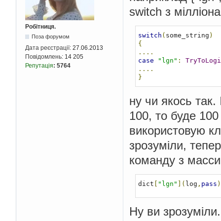
switch з мілліона
Робітниця.
switch
(
some_string
)
Поза форумом
{
Дата реєстрації:
27.06.2013
....
Повідомлень:
14 205
case
"lgn"
:
TryToLogi
Репутація
:
5764
....
}
ну чи якось так.
100, то буде 100
використовую кла
зрозуміли, тепер
команду з масси
dict
[
"lgn"
](
log
,
pass
)
Ну ви зрозуміли