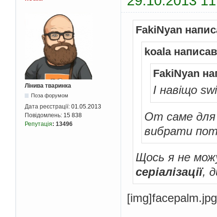
29.10.2013 11
this
.
lvl 
}
public
void
S
FakiNyan напис
{
Console
.
W
koala написав
}
}
FakiNyan на
class
 ser

{
Лінива тваринка
І навіщо sw
private
 chara
Поза форумом
Дата реєстрації:
01.05.2013
public
 ser
(
by
От саме для 
Повідомлень:
15 838
{
Репутація
:
13496
IFormatter
 
вибрати потр
Stream
 s 
=
            myChar 
=
}
Щось я не мож
public
void
S
серіалізації
, 
{
            myChar
.
Sh
}
[іmg]facepalm.jpg
}
}