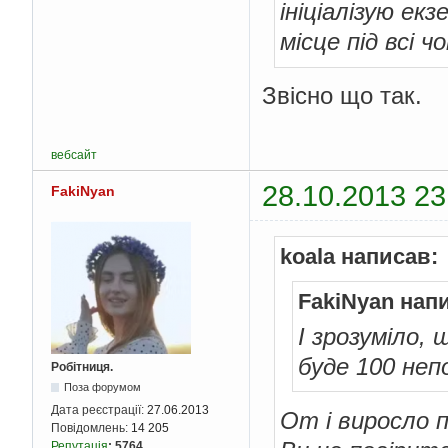
ініціалізую ек
місце під всі 
Звісно що так.
вебсайт
28.10.2013 23
FakiNyan
koala написав:
FakiNyan нап
І зрозуміло,
буде 100 неп
Робітниця.
Поза форумом
Дата реєстрації:
27.06.2013
От і виросло п
Повідомлень:
14 205
Репутація
:
5764