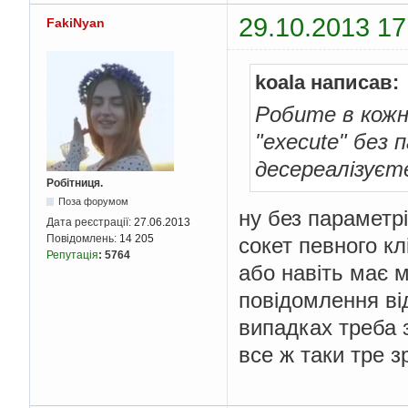
29.10.2013 17
FakiNyan
koala написав:
Робите в кожн
"execute" без 
десереалізуєте
Робітниця.
Поза форумом
ну без параметр
Дата реєстрації:
27.06.2013
Повідомлень:
14 205
сокет певного кл
Репутація
:
5764
або навіть має м
повідомлення від
випадках треба 
все ж таки тре з