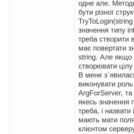
одне але. Метод
бути різної стру
TryToLogin(string
значення типу in
треба створити в
має повертати з
string. Але якщо
створювати цілу 
В мене з`явилась
виконувати роль
ArgForServer, та
якесь значення 
треба, і назвати
мають мати поля
клієнтом сервер