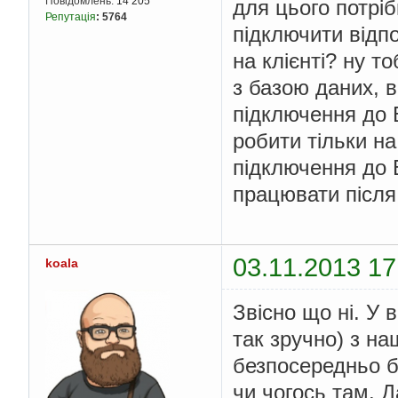
Повідомлень:
14 205
для цього потріб
Репутація
:
5764
підключити відпо
на клієнті? ну т
з базою даних, в
підключення до Б
робити тільки на
підключення до Б
працювати після 
03.11.2013 17
koala
Звісно що ні. У 
так зручно) з н
безпосередньо ба
чи чогось там. Д