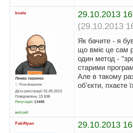
29.10.2013 16
koala
(29.10.2013 1
Як бачите - я б
що вміє це сам р
один метод - "зр
старими прогр
Але в такому раз
Лінива тваринка
об'єкти, пхаєте 
Поза форумом
Дата реєстрації:
01.05.2013
Повідомлень:
15 838
Репутація
:
13496
вебсайт
29.10.2013 16
FakiNyan