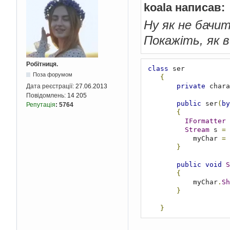
koala написав:
Ну як не бачит
Покажіть, як в
Робітниця.
class
 ser

Поза форумом
{
private
 chara
Дата реєстрації:
27.06.2013
Повідомлень:
14 205
public
 ser
(
by
Репутація
:
5764
{
IFormatter
 
Stream
 s 
=
            myChar 
=
}
public
void
S
{
            myChar
.
Sh
}
}