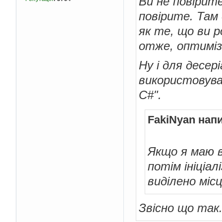
Ви не повірите
повірите. Там 
як те, що ви р
отже, оптиміз
Ну і для десер
використовуват
C#".
FakiNyan нап
Якщо я маю в
потім ініціал
виділено місц
Звісно що так