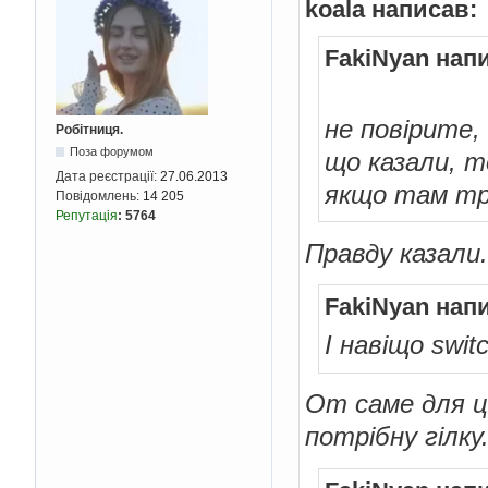
koala написав:
FakiNyan нап
не повірите,
Робітниця.
Поза форумом
що казали, т
Дата реєстрації:
27.06.2013
якщо там тре
Повідомлень:
14 205
Репутація
:
5764
Правду казали.
FakiNyan нап
І навіщо swit
От саме для ц
потрібну гілку