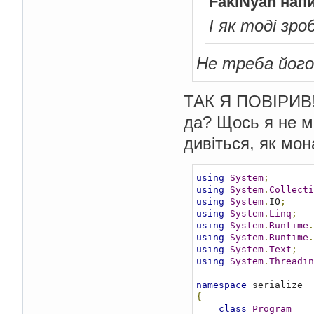
FakiNyan нап
І як тоді зр
Не треба його
ТАК Я ПОВІРИВ!!
да? Щось я не мо
дивіться, як мон
using
System
;
using
System
.
Collecti
using
System
.
IO
;
using
System
.
Linq
;
using
System
.
Runtime
.
using
System
.
Runtime
.
using
System
.
Text
;
using
System
.
Threadin
namespace
{
class
Program