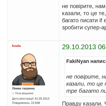
не повірите, нам
казали, то це те
багато писати if 
зробити супер-а
29.10.2013 06
koala
FakiNyan напис
не повірите, н
казали, то це
Лінива тваринка
тре багато пис
Поза форумом
Дата реєстрації:
01.05.2013
Правду казали. 
Повідомлень:
15 838