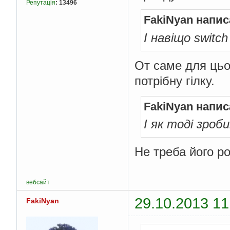
Репутація
:
13496
FakiNyan напис
І навіщо switch
От саме для цьог
потрібну гілку.
FakiNyan напис
І як тоді зро
Не треба його р
вебсайт
29.10.2013 11
FakiNyan