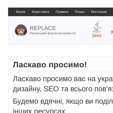
Форум
Користувачі
Правила
Пошук
Реєстрація
REPLACE
Український форум програмістів
Ласкаво просимо!
Ласкаво просимо вас на укр
дизайну, SEO та всього пов'я
Будемо вдячні, якщо ви поді
інших ресурсах.