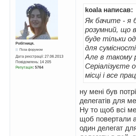
koala написав:
Як бачите - я 
розумний, що в
буде тільки од
Робітниця.
для сумісност
Поза форумом
Але в такому 
Дата реєстрації:
27.06.2013
Повідомлень:
14 205
Серіалізуєте о
Репутація
:
5764
місці і все пра
ну мені був потр
делегатів для ме
Ну то щоб всі ме
щоб повертали ар
один делегат для