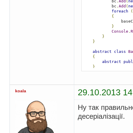
            bc
.
Add
(
ne
            bc
.
Add
(
ne
foreach
(
{
            
}
Console
.
R
}
}
abstract
class
Ba
{
abstract
publ
}
class
 tryToLogin 
{
private
strin
29.10.2013 14
koala
private
strin
public
 tryToL
Ну так правильно
{
this
.
log 
десеріалізації.
this
.
pass
}
public
overri
{