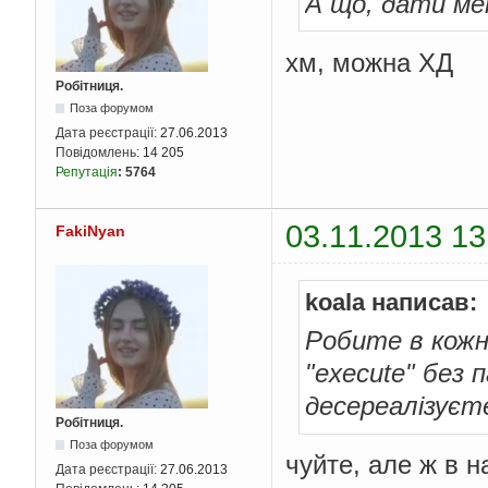
А що, дати ме
хм, можна ХД
Робітниця.
Поза форумом
Дата реєстрації:
27.06.2013
Повідомлень:
14 205
Репутація
:
5764
03.11.2013 13
FakiNyan
koala написав:
Робите в кожн
"execute" без 
десереалізуєте
Робітниця.
Поза форумом
чуйте, але ж в н
Дата реєстрації:
27.06.2013