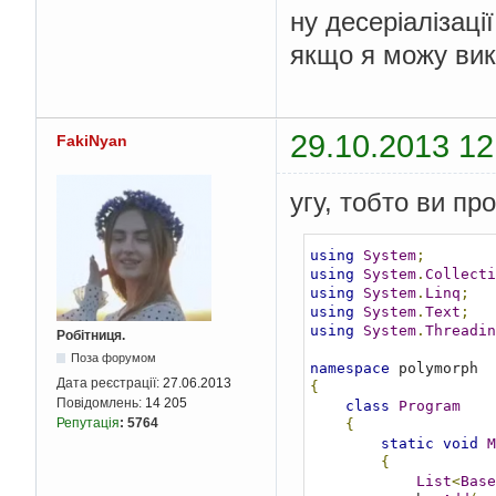
ну десеріалізаці
якщо я можу вик
29.10.2013 12
FakiNyan
угу, тобто ви пр
using
System
;
using
System
.
Collecti
using
System
.
Linq
;
using
System
.
Text
;
using
System
.
Threadin
Робітниця.
Поза форумом
namespace
Дата реєстрації:
27.06.2013
{
Повідомлень:
14 205
class
Program
Репутація
:
5764
{
static
void
M
{
List
<
Base