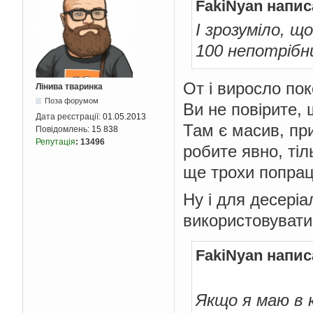
FakiNyan напис
І зрозуміло, щ
100 непотрібни
От і виросло поко
Лінива тваринка
Поза форумом
Ви не повірите, 
Дата реєстрації:
01.05.2013
Там є масив, пр
Повідомлень:
15 838
Репутація
:
13496
робите явно, ті
ще трохи попрац
Ну і для десеріа
використовувати 
FakiNyan напис
Якщо я маю в к