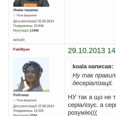
Console
.
W
}
Лінива тваринка
}
Поза форумом
class
 tryToCreate
Дата реєстрації:
01.05.2013
{
Повідомлень:
15 838
private
strin
Репутація
:
13496
private
int
 u
вебсайт
public
 tryToC
{
29.10.2013 14
FakiNyan
this
.
nick
this
.
user
}
koala написав:
public
overri
Ну так правиль
{
Console
.
W
десеріалізації.
}
}
}
Робітниця.
НУ так а що не т
Поза форумом
серіалізує. а се
Дата реєстрації:
27.06.2013
Повідомлень:
14 205
розумію(((
Репутація
:
5764