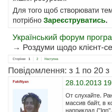
Для того щоб створювати те
потрібно
Зареєструватись
.
Український форум програ
→
Роздуми щодо клієнт-се
Сторінки
1
2
Наступна
Повідомлення: з 1 по 20 з
28.10.2013 19
FakiNyan
От слухайте. Ран
массив байт, в к
наприклад {"lgn"