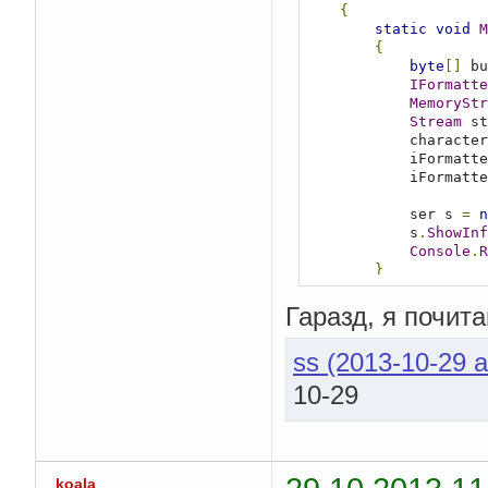
{
static
void
M
{
byte
[]
 bu
IFormatte
MemoryStr
Stream
 st
            cha
            iForma
            iFormat
            ser s 
=
n
            s
.
ShowInf
Console
.
R
}
}
Гаразд, я почита
[
Serializable
]
class
 character

ss (2013-10-29 a
{
private
strin
10-29
private
int
 l
public
 charac
{
this
.
name
koala