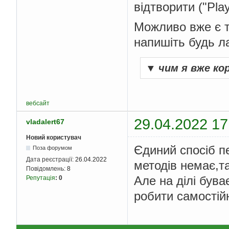
відтворити ("Pla
Можливо вже є т
напишіть будь л
▼
чим я вже к
вебсайт
29.04.2022 17
vladalert67
Новий користувач
Єдиний спосіб п
Поза форумом
Дата реєстрації:
26.04.2022
методів немає,т
Повідомлень:
8
Але на ділі бува
Репутація
:
0
робити самостій