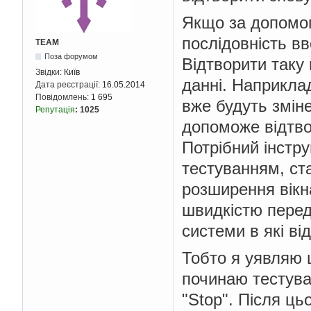
Якщо за допомог
послідовність вв
TEAM
Поза форумом
Відтворити таку
Звідки:
Київ
данні. Наприкла
Дата реєстрації:
16.05.2014
Повідомлень:
1 695
вже будуть зміне
Репутація
:
1025
допоможе відтво
Потрібний інстр
тестуванням, ст
розширення вікна
швидкістю переда
системи в які ві
Тобто я уявляю 
починаю тестува
"Stop". Після ц