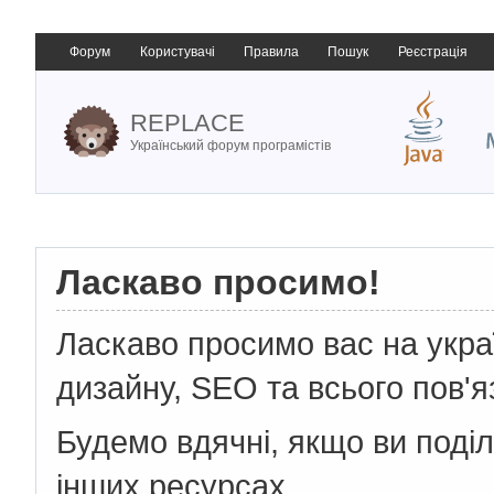
Форум
Користувачі
Правила
Пошук
Реєстрація
REPLACE
Український форум програмістів
Ласкаво просимо!
Ласкаво просимо вас на укр
дизайну, SEO та всього пов'я
Будемо вдячні, якщо ви поді
інших ресурсах.