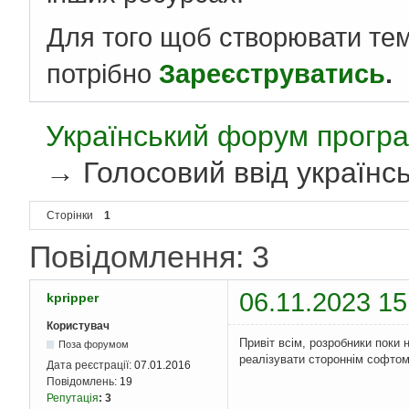
Для того щоб створювати те
потрібно
Зареєструватись
.
Український форум програ
→
Голосовий ввід українс
Сторінки
1
Повідомлення: 3
06.11.2023 15
kpripper
Користувач
Привіт всім, розробники поки 
Поза форумом
реалізувати стороннім софтом
Дата реєстрації:
07.01.2016
Повідомлень:
19
Репутація
:
3