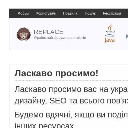
Форум
Користувачі
Правила
Пошук
Реєстрація
REPLACE
Український форум програмістів
Ласкаво просимо!
Ласкаво просимо вас на укр
дизайну, SEO та всього пов'я
Будемо вдячні, якщо ви поді
інших ресурсах.