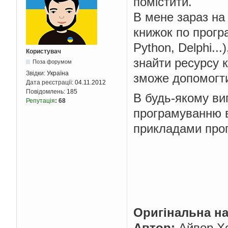
помістити.
В мене зараз на 
книжок по прогр
Python, Delphi..
Користувач
знайти ресурсу 
Поза форумом
Звідки:
Україна
зможе допомогти
Дата реєстрації:
04.11.2012
Повідомлень:
185
В будь-якому ви
Репутація
:
68
програмуванню в
прикладами про
Оригінальна на
Автор:
Айвор Хо