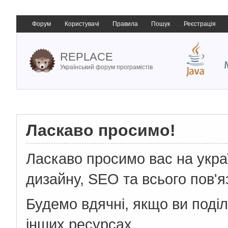
Форум
Користувачі
Правила
Пошук
Реєстрація
REPLACE
Український форум програмістів
Ласкаво просимо!
Ласкаво просимо вас на укр
дизайну, SEO та всього пов'я
Будемо вдячні, якщо ви поді
інших ресурсах.