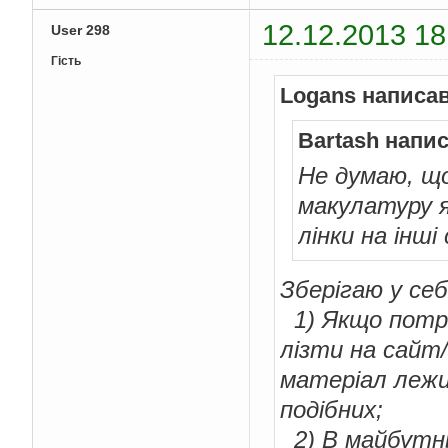
12.12.2013 18
User 298
Гість
Logans написав
Bartash напис
Не думаю, що
макулатуру 
лінки на інші
Зберігаю у се
1) Якщо потрі
лізти на сайт
матеріал лежи
подібних;
2) В майбутнь