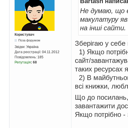
Bartash написа
Не думаю, що 
макулатуру яв
на інші сайти.
Користувач
Поза форумом
Зберігаю у себе
Звідки:
Україна
1) Якщо потрібн
Дата реєстрації:
04.11.2012
Повідомлень:
185
сайт/завантажува
Репутація
:
68
таких ресурсах я
2) В майбутньом
всі книжки, люб
Що до посилань, 
завантажити доси
Якщо потрібно -