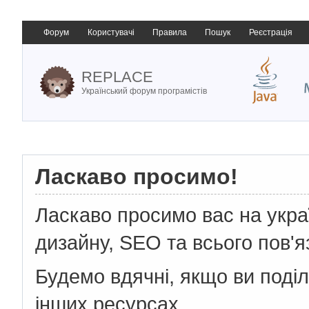
Форум
Користувачі
Правила
Пошук
Реєстрація
REPLACE
Український форум програмістів
Ласкаво просимо!
Ласкаво просимо вас на укр
дизайну, SEO та всього пов'я
Будемо вдячні, якщо ви поді
інших ресурсах.