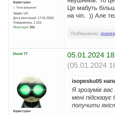
нвушників. То це
Користувач
Це мабуть більш
Поза форумом
Звідки:
UA
на чіп. )) Але т
Дата реєстрації:
17.01.2020
Повідомлень:
1 222
Репутація
:
302
Подякували:
isope
05.01.2024 18
Droid 77
(05.01.2024 1
isopesku05 нап
Я зрозумів вас
мені підсказує
получити якіс
Користувач