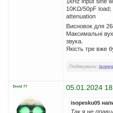
1kHz input sine
10KΩ/50pF load; 
attenuation
Висновок для 260
Максимальні вух
звука.
Якість тре вже б
Подякували:
isope
05.01.2024 18
Droid 77
isopesku05 нап
Так я не прав