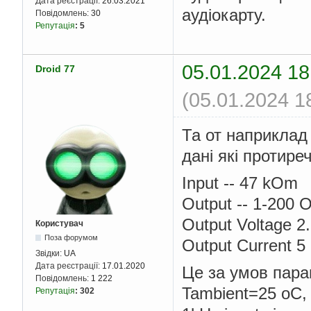
Дата реєстрації:
26.03.2021
аудіокарту.
Повідомлень:
30
Репутація
:
5
05.01.2024 18
Droid 77
(05.01.2024 1
Та от наприклад 
дані які протире
Input -- 47 kOm
Output -- 1-200
Output Voltage 2
Користувач
Поза форумом
Output Current 5
Звідки:
UA
Дата реєстрації:
17.01.2020
Це за умов пара
Повідомлень:
1 222
Tambient=25 oC
Репутація
:
302