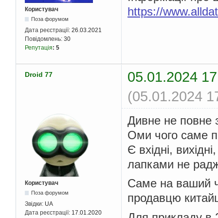
https://www.alld
Користувач
Поза форумом
Дата реєстрації:
26.03.2021
Повідомлень:
30
Репутація
:
5
05.01.2024 17
Droid 77
(05.01.2024 1
Дивне не повне 
Оми чого саме п
Є вхідні, вихідн
лапками не радж
Саме на ваший ч
Користувач
Поза форумом
продавцю китай
Звідки:
UA
Дата реєстрації:
17.01.2020
Для прикладу в 2