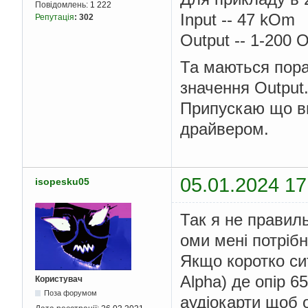
Повідомлень:
1 222
Input -- 47 kOm
Репутація
:
302
Output -- 1-200
Та маються пора
значення Output
Припускаю що в
драйвером.
05.01.2024 17
isopesku05
Так я не правил
оми мені потріб
Якщо коротко си
Alpha) де опір 6
Користувач
Поза форумом
аудіокарти щоб 