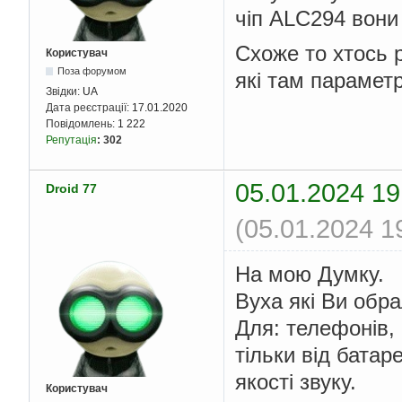
чіп ALC294 вони 
Схоже то хтось 
Користувач
Поза форумом
які там параметр
Звідки:
UA
Дата реєстрації:
17.01.2020
Повідомлень:
1 222
Репутація
:
302
05.01.2024 19
Droid 77
(05.01.2024 1
На мою Думку.
Вуха які Ви обр
Для: телефонів, 
тільки від батар
якості звуку.
Користувач