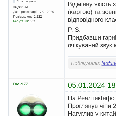
Поза форумом
Відмінну якість
Звідки:
UA
(картою) та зов
Дата реєстрації:
17.01.2020
Повідомлень:
1 222
відповідного кла
Репутація
:
302
P. S.
Придбавши гарні
очікуваний звук 
Подякували:
leofu
05.01.2024 18
Droid 77
На РеалтекІнфо 
Проглянув чіпи 2
Нагуглив у китай