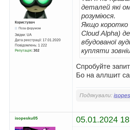
деталей які о
розуміюся.
Користувач
Якщо коротко 
Поза форумом
Cloud Alpha) д
Звідки:
UA
вбудованої ау
Дата реєстрації:
17.01.2020
Повідомлень:
1 222
купляти зовні
Репутація
:
302
Спробуйте запит
Бо на аллшит са
Подякували:
isope
05.01.2024 18
isopesku05