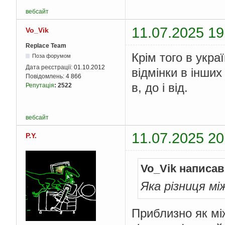
вебсайт
11.07.2025 19
Vo_Vik
Replace Team
Крім того в укра
Поза форумом
Дата реєстрації:
01.10.2012
відмінки в інших
Повідомлень:
4 866
в, до і від.
Репутація
:
2522
вебсайт
11.07.2025 20
P.Y.
Vo_Vik написав
Яка різниця мі
Приблизно як мі