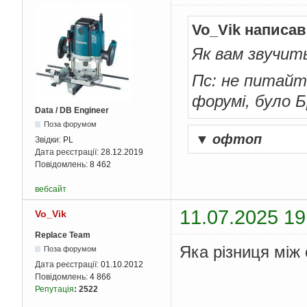
Vo_Vik написав
Як вам звучит
Пс: не питайт
форумі, було Б
Data / DB Engineer
Поза форумом
▼
офтоп
Звідки:
PL
Дата реєстрації:
28.12.2019
Повідомлень:
8 462
вебсайт
11.07.2025 19
Vo_Vik
Replace Team
Яка різниця між
Поза форумом
Дата реєстрації:
01.10.2012
Повідомлень:
4 866
Репутація
:
2522