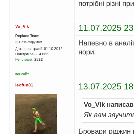
потрібні різні п
11.07.2025 23
Vo_Vik
Replace Team
Напевно в аналі
Поза форумом
Дата реєстрації:
01.10.2012
нори.
Повідомлень:
4 866
Репутація
:
2522
вебсайт
13.07.2025 18
leofun01
Vo_Vik написав
Як вам звучит
Бровари ріджин в