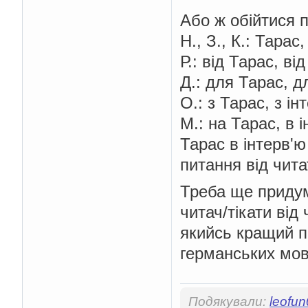
Або ж обійтися 
Н., З., К.: Тарас,
Р.: від Тарас, ві
Д.: для Тарас, д
О.: з Тарас, з ін
М.: на Тарас, в 
Тарас в інтерв'ю
питання від читат
Треба ще придума
читач/тікати від
якийсь кращий п
германських мов,
Подякували:
leofu