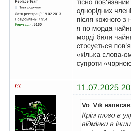
тісно пов'язаний
Replace Team
Поза форумом
однорідних член
Дата реєстрації:
19.02.2013
після кожного з 
Повідомлень:
7 954
Репутація
:
5160
я по морда чайн
морді били чайн
стосується пов'я
«кілька слова-о
супроти «чорною
11.07.2025 20
P.Y.
Vo_Vik написав
Крім того в ук
відмінки в інш