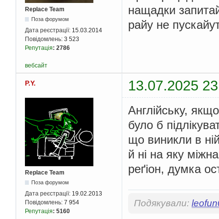
нащадки запитай
Replace Team
Поза форумом
райу не пускайут
Дата реєстрації:
15.03.2014
Повідомлень:
3 523
Репутація
:
2786
вебсайт
13.07.2025 23
P.Y.
Англійську, якщ
було б підлікува
що виникли в ній
й ні на яку міжн
реґіон, думка ос
Replace Team
Поза форумом
Дата реєстрації:
19.02.2013
Подякували:
leofu
Повідомлень:
7 954
Репутація
:
5160