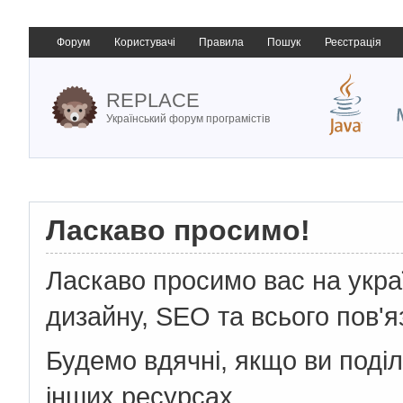
Форум
Користувачі
Правила
Пошук
Реєстрація
REPLACE
Український форум програмістів
Ласкаво просимо!
Ласкаво просимо вас на укр
дизайну, SEO та всього пов'я
Будемо вдячні, якщо ви поді
інших ресурсах.