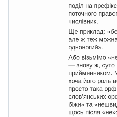
поділ на префік
поточного право
числівник.
Ще приклад: «бе
але ж теж можна 
одноногий».
Або візьмімо «н
— знову ж, суто
прийменником. У
хоча його роль а
просто така орф
слов'янських ор
біжи» та «нешви
щось після «не»