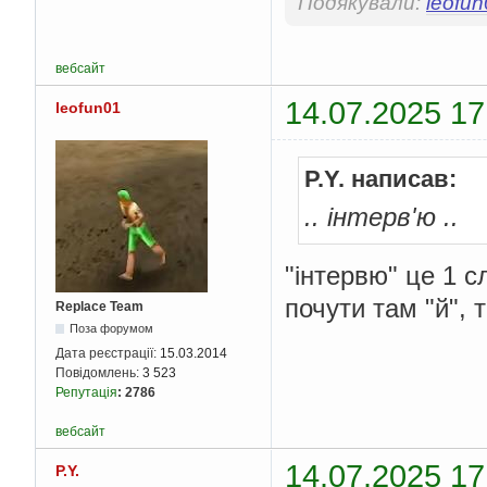
Подякували:
leofu
вебсайт
14.07.2025 17
leofun01
P.Y. написав:
.. інтерв'ю ..
"інтервю" це 1 с
почути там "й", т
Replace Team
Поза форумом
Дата реєстрації:
15.03.2014
Повідомлень:
3 523
Репутація
:
2786
вебсайт
14.07.2025 17
P.Y.