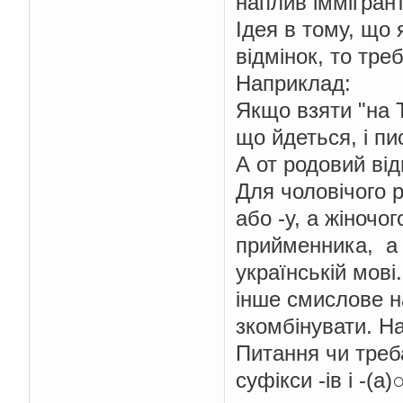
наплив іммігрант
Ідея в тому, що
відмінок, то тре
Наприклад:
Якщо взяти "на Т
що йдеться, і пи
А от родовий ві
Для чоловічого 
або -у, а жіночо
прийменника, а в
українській мові
інше смислове н
зкомбінувати. На
Питання чи треб
суфікси -ів і -(а)