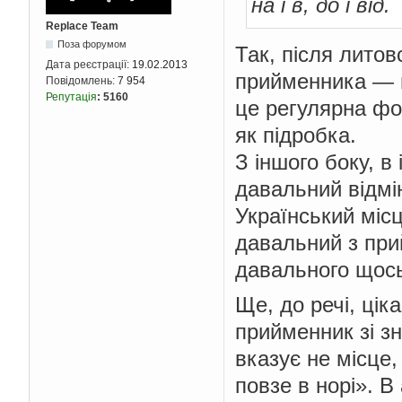
на і в, до і від.
Replace Team
Поза форумом
Так, після литов
Дата реєстрації:
19.02.2013
прийменника — пр
Повідомлень:
7 954
Репутація
:
5160
це регулярна фо
як підробка.
З іншого боку, 
давальний відмі
Український міс
давальний з при
давального щось
Ще, до речі, ціка
прийменник зі зн
вказує не місце,
повзе в норі». В