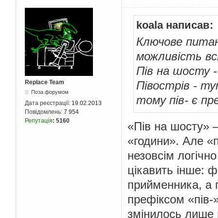
koala написав:
Ключове питанн
можливість вс
Пів на шосту -
Replace Team
Півострів - ту
Поза форумом
тому пів- є пр
Дата реєстрації:
19.02.2013
Повідомлень:
7 954
Репутація
:
5160
«Пів на шосту» 
«години». Але «
незовсім логічно
цікавить інше: 
прийменника, а 
префіксом «пів-»
змінилось лише 