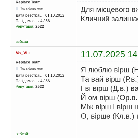
Replace Team
Для місцевого вж
Поза форумом
Дата реєстрації:
01.10.2012
Кличний залишає
Повідомлень:
4 866
Репутація
:
2522
вебсайт
11.07.2025 14
Vo_Vik
Replace Team
Я люблю вірш (Н.
Поза форумом
Дата реєстрації:
01.10.2012
Та вай вірш (Р.в
Повідомлень:
4 866
І ві вірш (Д.в.)
Репутація
:
2522
Й ом вірш (Ор.в.
Між вірш і вірш
О, вірше (Кл.в.)
вебсайт