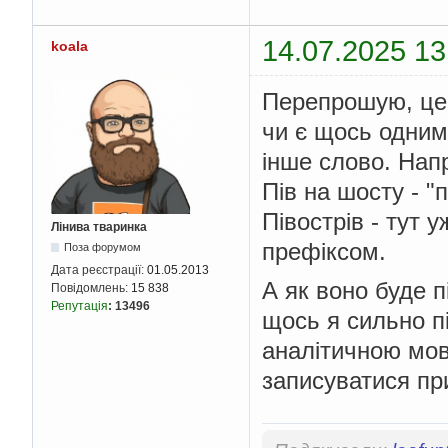
14.07.2025 13
koala
Перепрошую, це 
чи є щось одним
інше слово. Нап
Пів на шосту - "
Півострів - тут у
Лінива тваринка
префіксом.
Поза форумом
Дата реєстрації:
01.05.2013
А як воно буде п
Повідомлень:
15 838
Репутація
:
13496
щось я сильно пі
аналітичною мов
записуватися п