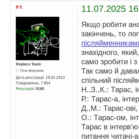
11.07.2025 16
P.Y.
Якщо робити ана
закінчень, то ло
післяйменникам
знахідного, який
само зробити і з
Replace Team
Так само й дава
Поза форумом
Дата реєстрації:
19.02.2013
спільний післяй
Повідомлень:
7 954
Н.,З.,К.: Тарас, 
Репутація
:
5160
Р.: Тарас-а, інте
Д.,М.: Тарас-ові,
О.: Тарас-ом, ін
Тарас в інтерв'ю
питання читачі-а