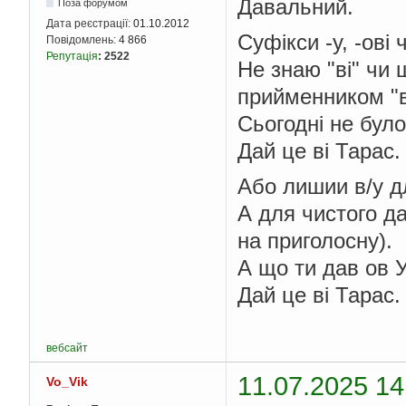
Давальний.
Поза форумом
Дата реєстрації:
01.10.2012
Суфікси -у, -ові 
Повідомлень:
4 866
Репутація
:
2522
Не знаю "ві" чи
прийменником "в"
Сьогодні не було
Дай це ві Тарас.
Або лишии в/у дл
А для чистого д
на приголосну).
А що ти дав ов У
Дай це ві Тарас.
вебсайт
11.07.2025 14
Vo_Vik