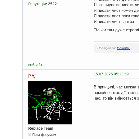
Репутація
:
2522
Я закінчувати писати л
Я писати лист кожен де
Я писати лист поки гов
Я писати лист завтра
Тільки там дуже строги
Подякували:
leofun01
вебсайт
15.07.2025 05:13:59
P.Y.
В принципі, час можна 
намір/початок дії, ніж 
час, то він змінюється 
Replace Team
Поза форумом