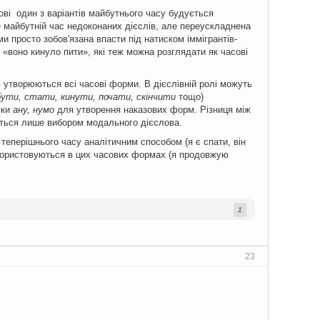
мові один з варіантів майбутнього часу будується
 майбутній час недоконаних дієслів, але переускладнена
просто зобов'язана впасти під натиском іммігрантів-
и «воно кинуло пити», які теж можна розглядати як часові
в утворюються всі часові форми. В дієслівній ролі можуть
бути, стати, кинути, почати, скінчити
тощо)
уки
ану, нумо
для утворення наказових форм. Різниця між
еться лише вибором модального дієслова.
теперішнього часу аналітичним способом (я є спати, він
користовуються в цих часових формах (я продовжую
1
23