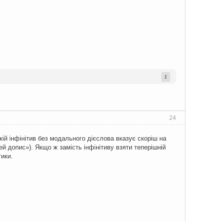
1
24
ій інфінітив без модального дієслова вказує скоріш на
ей допис»). Якщо ж замість інфінітиву взяти теперішній
тики.