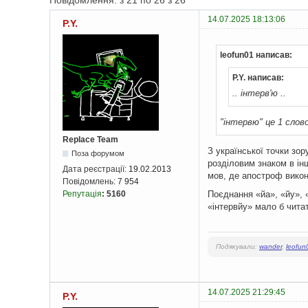
Повідомлення: з 21 по 26 з 26
14.07.2025 18:13:06
P.Y.
leofun01 написав:
P.Y. написав:
.. інтерв'ю ..
"інтервю" це 1 слов
Replace Team
З української точки зо
Поза форумом
розділовим знаком в ін
Дата реєстрації:
19.02.2013
мов, де апостроф вико
Повідомлень:
7 954
Поєднання «йа», «йу», «
Репутація
:
5160
«інтервйу» мало б чита
Подякували:
wander
,
leofun
14.07.2025 21:29:45
P.Y.