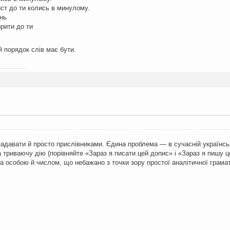
ист до ти колись в минулому.
нь
орити до ти
й порядок слів має бути.
задавати й просто прислівниками. Єдина проблема — в сучасній українськ
на триваючу дію (порівняйте «Зараз я писати цей допис» і «Зараз я пишу ц
за особою й числом, що небажано з точки зору простої аналітичної грама