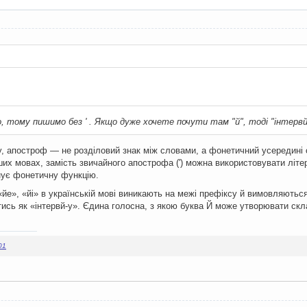
о, тому пишимо без ' . Якщо дуже хочете почути там "й", тоді "інтервй
ру, апостроф — не розділовий знак між словами, а фонетичний усередині
ших мовах, замість звичайного апострофа (') можна використовувати літе
нує фонетичну функцію.
йе», «йі» в українській мові виникають на межі префіксу й вимовляються
тись як «інтервй-у». Єдина голосна, з якою буква Й може утворювати ск
01