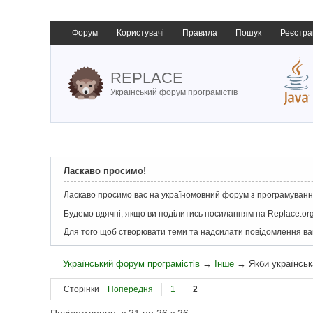
Форум
Користувачі
Правила
Пошук
Реєстра
REPLACE
Український форум програмістів
Ласкаво просимо!
Ласкаво просимо вас на україномовний форум з програмування
Будемо вдячні, якщо ви поділитись посиланням на Replace.org
Для того щоб створювати теми та надсилати повідомлення в
Український форум програмістів
→
Інше
→
Якби українсь
Сторінки
Попередня
1
2