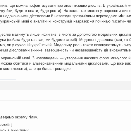
ників, ще можна пофантазувати про аналітизацію дієслів. В українській 
ду йти, будете спати, буде рости). На жаль, так можна утворювати лише
а недоконаними дієсловами й незавжди зрозумілими переходами між ними 
 українській мові є аналітичні конструкції назразок «я починаю писати» ч
дієслів матимуть лише інфінітив, з якого за допомогою модальних дієслі
уки (собака буде гав-гав, ми будемо стриб). Модальні дієслова (такі, як
мо, як у сучасній українській. Модальну роль також виконуватимуть виг
ими дієсловами зникне, завершеність чи незавершеність дії виражатим
в українській мові. З нововведень — утворення часових форм минулого й 
а можна обійтися й альтернативними модальними дієсловами, що вже ви
чив компілювати), але це більш громіздко.
аведемо окрему гілку.
китайці.
лись в минулому.