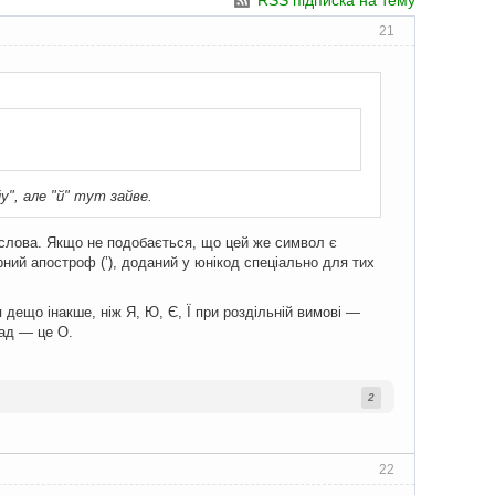
RSS підписка на тему
21
у", але "й" тут зайве.
 слова. Якщо не подобається, що цей же символ є
рний апостроф (ʼ), доданий у юнікод спеціально для тих
 дещо інакше, ніж Я, Ю, Є, Ї при роздільній вимові —
лад — це О.
2
22