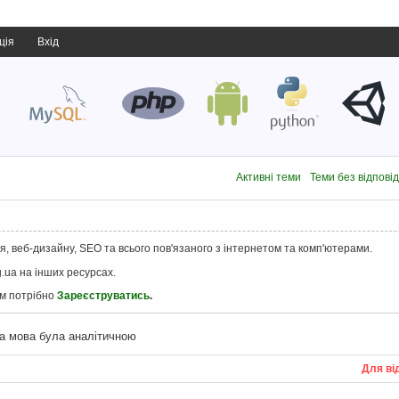
ція
Вхід
Активні теми
Теми без відпові
, веб-дизайну, SEO та всього пов'язаного з інтернетом та комп'ютерами.
.ua на інших ресурсах.
ам потрібно
Зареєструватись
.
ка мова була аналітичною
Для ві