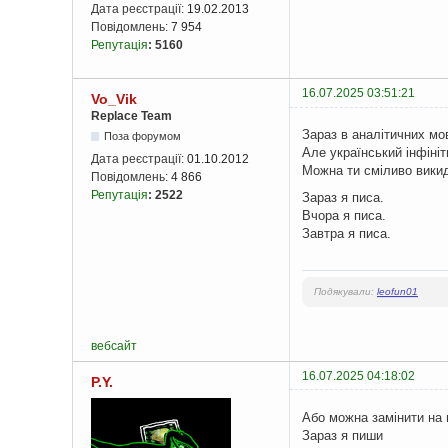
Дата реєстрації:
19.02.2013
Повідомлень:
7 954
Репутація
:
5160
16.07.2025 03:51:21
Vo_Vik
Replace Team
Зараз в аналітичних мо
Поза форумом
Але український інфініт
Дата реєстрації:
01.10.2012
Можна ти сміливо вики
Повідомлень:
4 866
Репутація
:
2522
Зараз я писа.
Вчора я писа.
Завтра я писа.
Подякували:
leofun01
вебсайт
16.07.2025 04:18:02
P.Y.
Або можна замінити на 
Зараз я пиши