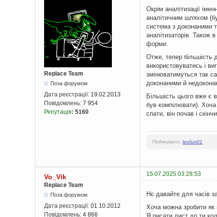
Окрім аналітизації імен
аналітичним шляхом (бу
система з доконаними т
аналітизаторів. Також в
форми.
Отже, тепер більшість 
використовуватись і виг
Replace Team
змінюватимуться так са
доконаними й недоконан
Поза форумом
Дата реєстрації:
19.02.2013
Більшість цього вже є 
Повідомлень:
7 954
був компілювати). Хоч
Репутація
:
5160
спати, він почав і скін
Подякували:
leofun01
15.07.2025 03:28:53
Vo_Vik
Replace Team
Нє давайте для часів з
Поза форумом
Дата реєстрації:
01.10.2012
Хоча можна зробити як 
Повідомлень:
4 866
Я писати лист до ти ко