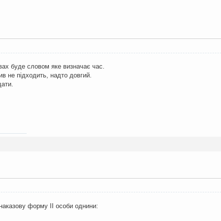
вах буде словом яке визначає час.
ив не підходить, надто довгий.
дати.
наказову форму ІІ особи однини: