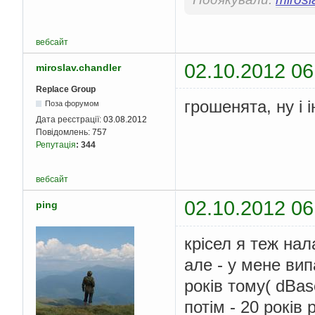
вебсайт
02.10.2012 06
miroslav.chandler
Replace Group
грошенята, ну і 
Поза форумом
Дата реєстрації:
03.08.2012
Повідомлень:
757
Репутація
:
344
вебсайт
02.10.2012 06
ping
крісел я теж нал
але - у мене вип
років тому( dBa
потім - 20 років