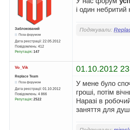
У нас форум
ус
і один небритий 
Заблокований
Подякували:
Repla
Поза форумом
Дата реєстрації:
22.05.2012
Повідомлень:
412
Репутація
:
147
01.10.2012 23
Vo_Vik
Replace Team
У мене було спо
Поза форумом
Дата реєстрації:
01.10.2012
гроші, потім вічн
Повідомлень:
4 866
Наразі в робочи
Репутація
:
2522
заняття для душі
Подякували:
mirosl