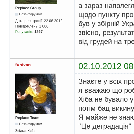
а зараз наполег
Replace Group
щодо пункту про
Поза форумом
Дата реєстрації:
22.08.2012
був у збірній Ук
Повідомлень:
1 600
звісно, результа
Репутація
:
1267
від грудей на тр
02.10.2012 08
funivan
Знаєте у всіх п
я вважаю що роб
Хіба не бувало 
потім бац викину
Я майже не знаю 
Replace Team
"Це деградація"
Поза форумом
Звідки:
Київ