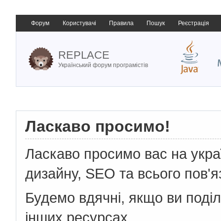
Форум
Користувачі
Правила
Пошук
Реєстрація
REPLACE
Український форум програмістів
Ласкаво просимо!
Ласкаво просимо вас на укр
дизайну, SEO та всього пов'я
Будемо вдячні, якщо ви поді
інших ресурсах.