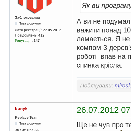
Як ви програм
Заблокований
А ви не подумал
Поза форумом
важити понад 100
Дата реєстрації:
22.05.2012
Повідомлень:
412
ламається. Я не 
Репутація
:
147
компом 3 дерев'
роботі впав на 
спинка крісла.
Подякували:
mirosl
26.07.2012 07
bunyk
Replace Team
Ще не чув про т
Поза форумом
Звідки:
Франик